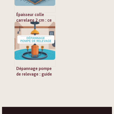
Épaisseur colle
carrelage 2 cm : ce
qu’il faut vraiment
respecter
Dépannage pompe
de relevage : guide
complet pour réagir
vite et bien