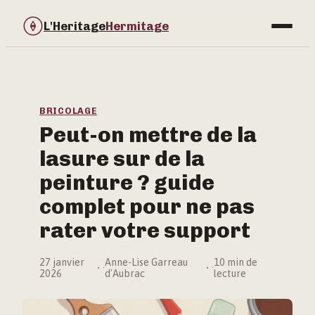
L'Heritage
Hermitage
Bricolage
Immobilier
BRICOLAGE
Peut-on mettre de la
Jardinage
lasure sur de la
Maison & Déco
peinture ? guide
complet pour ne pas
rater votre support
27 janvier
Anne-Lise Garreau
10 min de
·
·
2026
d'Aubrac
lecture