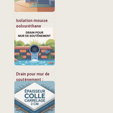
Isolation mousse
polyuréthane
projetée faire soi-
même : mode
d’emploi complet
Drain pour mur de
soutènement :
choisir et poser un
système efficace