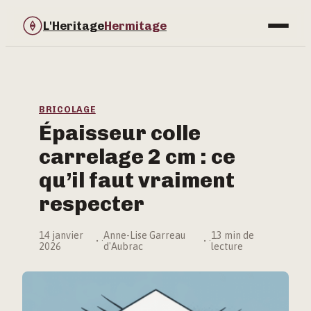
L'Heritage
Hermitage
Bricolage
Immobilier
BRICOLAGE
Épaisseur colle
Jardinage
carrelage 2 cm : ce
Maison & Déco
qu’il faut vraiment
respecter
14 janvier
Anne-Lise Garreau
13 min de
·
·
2026
d'Aubrac
lecture