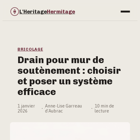
L'Heritage
Hermitage
Bricolage
Immobilier
BRICOLAGE
Drain pour mur de
Jardinage
soutènement : choisir
Maison & Déco
et poser un système
efficace
1 janvier
Anne-Lise Garreau
10 min de
·
·
2026
d'Aubrac
lecture