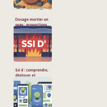
Dosage mortier en
seau : proportions
simples et résultats
fiables
Ssi d : comprendre,
déployer et
optimiser le
système de sécurité
incendie