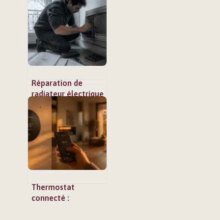
budget prévoir
entre 4 000 et 18
000 € ?
Réparation de
radiateur électrique
: diagnostic, pannes
courantes et
solutions
Thermostat
connecté :
économies réelles,
confort thermique