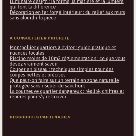
Luminaire design : la forme, la matière et la lumière
qui font la différence
Décoration en fer forgé intérieur : du relief aux murs
sans alourdir la pièce
À CONSULTER EN PRIORITÉ
Montpellier quartiers à éviter : guide pratique et
nuances locales
Piscine moins de 10m2 réglementation : ce que vous
devez vraiment savoir
Couper en biseau : techniques simples pour des
coupes nettes et précises
Que peut-on faire sur un terrain en zone naturelle
protégée sans risquer de sanctions
La courneuve quartier dangereux : réalité, chiffres et
repères pour s’y retrouver
RESSOURCES PARTENAIRES