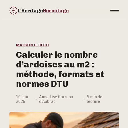
L'Heritage
Hermitage
Bricolage
Immobilier
MAISON & DÉCO
Calculer le nombre
Jardinage
d’ardoises au m2 :
Maison & Déco
méthode, formats et
normes DTU
10 juin
Anne-Lise Garreau
5 min de
·
·
2026
d'Aubrac
lecture