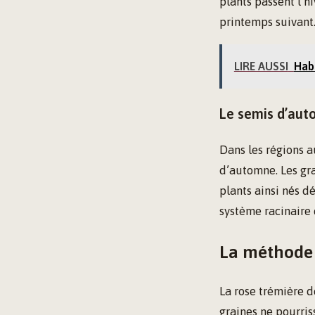
plants passent l’hi
printemps suivant. 
LIRE AUSSI
Hab
Le semis d’aut
Dans les régions a
d’automne. Les gra
plants ainsi nés d
système racinaire 
La méthode 
La rose trémière d
graines ne pourri