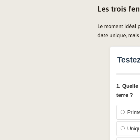
Les trois fe
Le moment idéal p
date unique, mais t
Teste
1. Quelle
terre ?
Printe
Uniqu