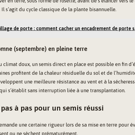
ver en terre, sous forme de rosette, avant de s’élancer vers le 
Il s’agit du cycle classique de la plante bisannuelle.
illage de porte : comment cacher un encadrement de porte s
omne (septembre) en pleine terre
u climat doux, un semis direct en place est possible en fin d
ines profitent de la chaleur résiduelle du sol et de l’humidi
éveloppent une meilleure résistance au vent et à la sécheres
qui s’établit sans interruption liée à une transplantation.
pas à pas pour un semis réussi
emande une certaine rigueur lors de sa mise en terre pour év
ssent ou ne sèchent prématurément.