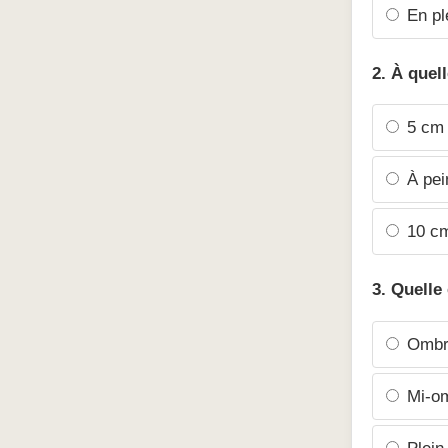
En pl
2. À quel
5 cm 
À pei
10 cm
3. Quelle
Ombre
Mi-o