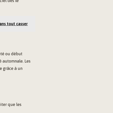
ciel dès le
ans tout casser
’été ou début
té automnale. Les
se grâce à un
iter que les