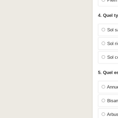
Plein 
4. Quel t
Sol s
Sol ri
Sol c
5. Quel e
Annue
Bisan
Arbus