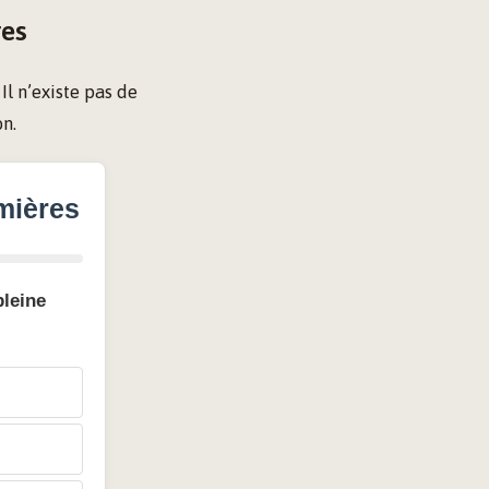
res
l n’existe pas de
on.
mières
pleine