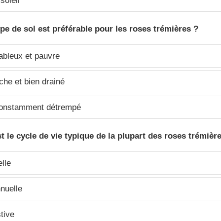
soleil
ype de sol est préférable pour les roses trémières ?
ableux et pauvre
che et bien drainé
onstamment détrempé
st le cycle de vie typique de la plupart des roses trémièr
lle
nuelle
tive