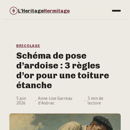
L'Heritage
Hermitage
Bricolage
Immobilier
BRICOLAGE
Schéma de pose
Jardinage
d’ardoise : 3 règles
Maison & Déco
d’or pour une toiture
étanche
5 juin
Anne-Lise Garreau
5 min de
·
·
2026
d'Aubrac
lecture