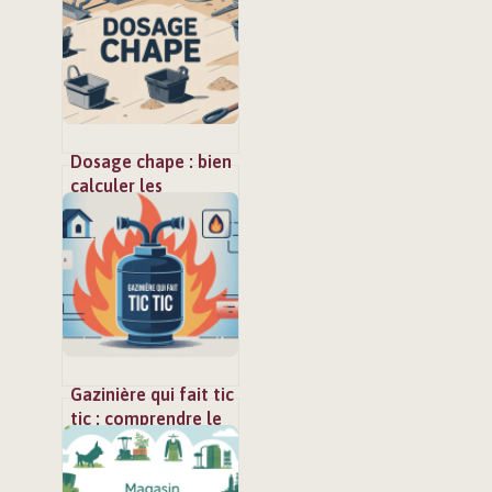
comment faire le
bon choix
Dosage chape : bien
calculer les
proportions pour
une chape réussie
Gazinière qui fait tic
tic : comprendre le
problème et le
résoudre en sécurité