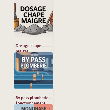
Dosage chape
maigre :
proportions,
épaisseur et
conseils de mise en
œuvre
By pass plomberie :
fonctionnement,
utilité et