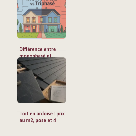
installation
expliqués
simplement
Différence entre
monophasé et
triphasé : que
choisir pour votre
installation
Toit en ardoise : prix
au m2, pose et 4
critères pour éviter
les surcoûts