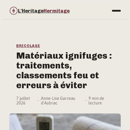
L'Heritage
Hermitage
Bricolage
Immobilier
BRICOLAGE
Matériaux ignifuges :
Jardinage
traitements,
Maison & Déco
classements feu et
erreurs à éviter
7 juillet
Anne-Lise Garreau
9 min de
·
·
2026
d'Aubrac
lecture