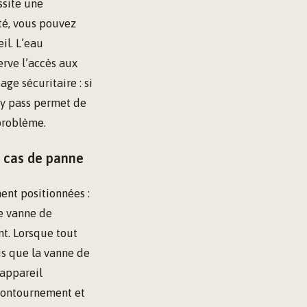
ssite une
té, vous pouvez
il. L’eau
erve l’accès aux
ge sécuritaire : si
by pass permet de
problème.
n cas de panne
ent positionnées :
ne vanne de
nt. Lorsque tout
is que la vanne de
’appareil
 contournement et