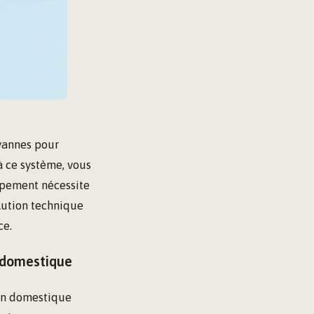
vannes pour
à ce système, vous
ipement nécessite
olution technique
ce.
e domestique
ion domestique