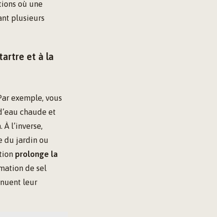
tions où une
ant plusieurs
artre et à la
Par exemple, vous
 d’eau chaude et
 À l’inverse,
e du jardin ou
ation
prolonge la
mmation de sel
inuent leur