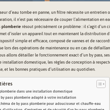
eur d’eau tombe en panne, un filtre nécessite un entretien 
tion, il n’est pas nécessaire de couper l’alimentation en ea
s plomberie
résout précisément ce problème : il s’agit d’un ci
met d’isoler un appareil tout en maintenant la distribution d
spositif simple et efficace, composé de vannes et de raccords
use lors des opérations de maintenance ou en cas de défailla
nous allons détailler le fonctionnement exact d’un by pass, se
 installation domestique, les règles de conception à respec
le, et les bonnes pratiques d’utilisation au quotidien.
tières
 plomberie dans une installation domestique
by pass plomberie adapté à votre installation
 schéma de by pass plomberie pour adoucisseur et chauffe-eau
 d’utilisation, d’entretien et de sécurité d’un by pass plomberie