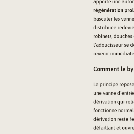
apporte une auton
régénération pro
basculer les vanne
distribuée redevie
robinets, douches 
l’adoucisseur se d
revenir immédiate
Comment le by 
Le principe repos
une vanne d’entrée
dérivation qui rel
fonctionne normale
dérivation reste f
défaillant et ouvr