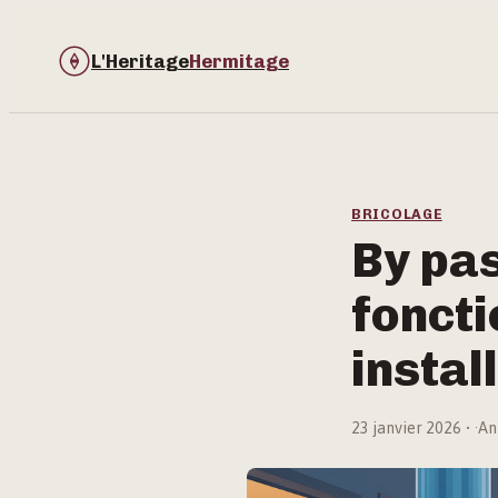
L'Heritage
Hermitage
BRICOLAGE
By pas
foncti
instal
23 janvier 2026
·
An