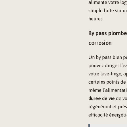
alimente votre log
simple fuite sur u
heures.
By pass plomber
corrosion
Un by pass bien p
pouvez diriger l’e
votre lave-linge, a
certains points de
même l’alimentatio
durée de vie
de vo
régénérant et pré
efficacité énergét