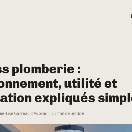
s plomberie :
onnement, utilité et
lation expliqués simp
ne-Lise Garreau d'Aubrac
·
11 min de lecture