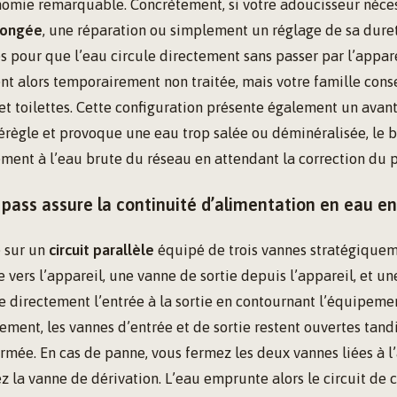
omie remarquable. Concrètement, si votre adoucisseur néce
longée
, une réparation ou simplement un réglage de sa dure
s pour que l’eau circule directement sans passer par l’appare
nt alors temporairement non traitée, mais votre famille cons
et toilettes. Cette configuration présente également un avanta
érègle et provoque une eau trop salée ou déminéralisée, le 
ment à l’eau brute du réseau en attendant la correction du 
pass assure la continuité d’alimentation en eau e
e sur un
circuit parallèle
équipé de trois vannes stratégiquem
 vers l’appareil, une vanne de sortie depuis l’appareil, et u
ie directement l’entrée à la sortie en contournant l’équipeme
ment, les vannes d’entrée et de sortie restent ouvertes tand
ermée. En cas de panne, vous fermez les deux vannes liées à l
ez la vanne de dérivation. L’eau emprunte alors le circuit de