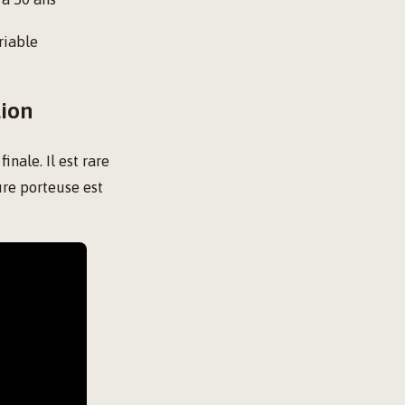
riable
tion
nale. Il est rare
ure porteuse est