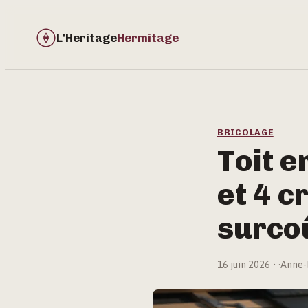
L'Heritage
Hermitage
BRICOLAGE
Toit e
et 4 c
surco
16 juin 2026
·
Anne-