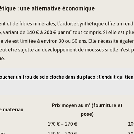
étique : une alternative économique
 et de fibres minérales, l’ardoise synthétique offre un rendu
e, variant de
140 € à 200 € par m²
tout compris. Si elle est plu
de vie est limitée à environ 30 ou 50 ans. Elle nécessite égal
 peut être sujette au développement de mousses si elle n’est 
ue.
ucher un trou de scie cloche dans du placo : l’enduit qui tient
Prix moyen au m² (fourniture et
e matériau
pose)
190 € – 270 €
10
que
140 € – 200 €
30