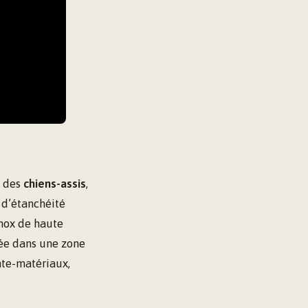
t des
chiens-assis
,
 d’étanchéité
nox de haute
uée dans une zone
nte-matériaux,