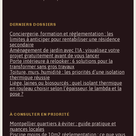
DERNIERS DOSSIERS
Conciergerie, formation et réglementation : les
limites à anticiper pour rentabiliser une résidence
secondaire
Aménagement de jardin avec l'IA : visualisez votre
projet gratuitement avant de vous lancer
Porte intérieure à relooker : 6 solutions pour la
transformer sans gros travaux
Toiture, murs, humidité : les priorités d’une isolation
thermique réussie
Liège, laines ou biosourcés : quel isolant thermique
en rouleau choisir selon l’épaisseur, le lambda et la
pose ?
À CONSULTER EN PRIORITÉ
Montpellier quartiers à éviter : guide pratique et
nuances locales
Piscine moins de 10m2 réglementation : ce que vous