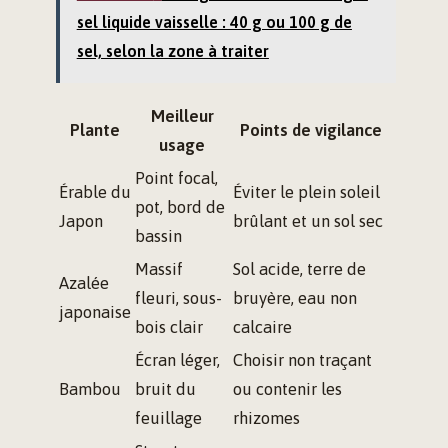
sel liquide vaisselle : 40 g ou 100 g de
sel, selon la zone à traiter
Meilleur
Plante
Points de vigilance
usage
Point focal,
Érable du
Éviter le plein soleil
pot, bord de
Japon
brûlant et un sol sec
bassin
Massif
Sol acide, terre de
Azalée
fleuri, sous-
bruyère, eau non
japonaise
bois clair
calcaire
Écran léger,
Choisir non traçant
Bambou
bruit du
ou contenir les
feuillage
rhizomes