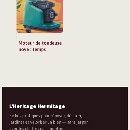
alternatives et
cadre légal
Moteur de tondeuse
noyé : temps
d’attente, gestes
sûrs et erreurs à
éviter
L'Heritage Hermitage
Fiches pratiques pour rénover, décorer,
jardiner et valoriser un bien — sans jargon,
avec les chiffres qui comptent.