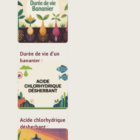
signification et
usages d’une note
iconique
Durée de vie d’un
bananier :
comprendre,
prolonger et
renouveler la plante
Acide chlorhydrique
désherbant :
dangers,