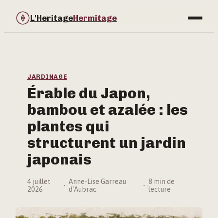
L'Heritage
Hermitage
Bricolage
Immobilier
JARDINAGE
Érable du Japon,
Jardinage
bambou et azalée : les
Maison & Déco
plantes qui
structurent un jardin
japonais
4 juillet
Anne-Lise Garreau
8 min de
·
·
2026
d'Aubrac
lecture