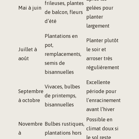
frileuses, plantes
Mai à juin
gelées pour
de balcon, fleurs
planter
d’été
largement
Plantations en
Planter plutôt
pot,
Juillet à
le soir et
remplacements,
août
arroser très
semis de
régulièrement
bisannuelles
Excellente
Vivaces, bulbes
Septembre
période pour
de printemps,
à octobre
l’enracinement
bisannuelles
avant l’hiver
Possible en
Novembre
Bulbes rustiques,
climat doux si
à
plantations hors
le sol reste