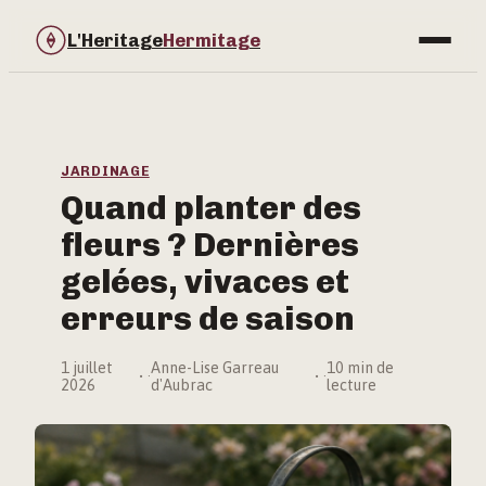
L'Heritage
Hermitage
Bricolage
Immobilier
JARDINAGE
Quand planter des
Jardinage
fleurs ? Dernières
Maison & Déco
gelées, vivaces et
erreurs de saison
1 juillet
Anne-Lise Garreau
10 min de
·
·
2026
d'Aubrac
lecture