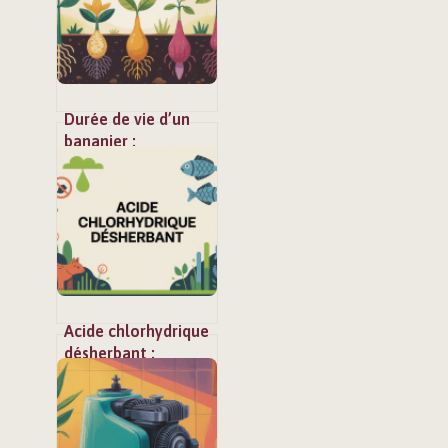
Durée de vie d’un
bananier :
comprendre,
prolonger et
renouveler la plante
Acide chlorhydrique
désherbant :
dangers,
alternatives et
cadre légal