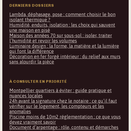
DERNIERS DOSSIERS
Lambda, déphasage, pose : comment choisir le bon
isolant thermique ?
Humidité, enduits, isolation : les choix qui sauvent
une maison en pisé
Maison des années 70 sur sous-sol : isoler, traiter
l’humidité et revoir les volumes
Luminaire design : la forme, la matière et la lumière
qui font la différence
Décoration en fer forgé intérieur : du relief aux murs
sans alourdir la pièce
À CONSULTER EN PRIORITÉ
Montpellier quartiers à éviter : guide pratique et
nuances locales
24h avant la signature chez le notaire : ce qu’il faut
vérifier sur le logement, les compteurs et les
anomalies
Piscine moins de 10m2 réglementation : ce que vous
devez vraiment savoir
Document d’arpentage : rôle, contenu et démarches