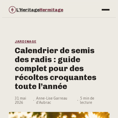
L'Heritage
Hermitage
Bricolage
Immobilier
JARDINAGE
Calendrier de semis
Jardinage
des radis : guide
Maison & Déco
complet pour des
récoltes croquantes
toute l’année
31 mai
Anne-Lise Garreau
5 min de
·
·
2026
d'Aubrac
lecture