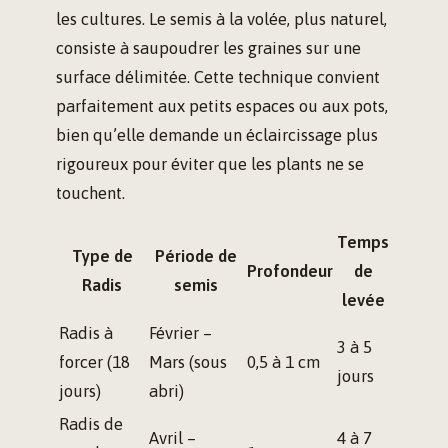
les cultures. Le semis à la volée, plus naturel,
consiste à saupoudrer les graines sur une
surface délimitée. Cette technique convient
parfaitement aux petits espaces ou aux pots,
bien qu’elle demande un éclaircissage plus
rigoureux pour éviter que les plants ne se
touchent.
Temps
Type de
Période de
Profondeur
de
Radis
semis
levée
Radis à
Février –
3 à 5
forcer (18
Mars (sous
0,5 à 1 cm
jours
jours)
abri)
Radis de
Avril –
4 à 7