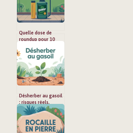
Quelle dose de
roundup pour 10
litres d’eau : guide
clair et sécurisé
Désherber au gasoil
: risques réels,
alternatives et
cadre légal