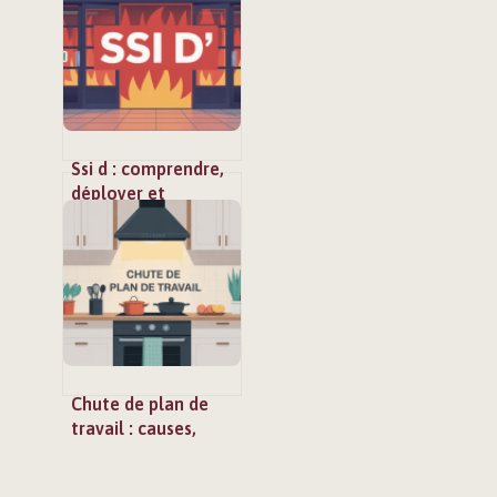
fiables
Ssi d : comprendre,
déployer et
optimiser le
système de sécurité
incendie
Chute de plan de
travail : causes,
prévention et
solutions durables