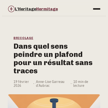
L'Heritage
Hermitage
Bricolage
Immobilier
BRICOLAGE
Dans quel sens
Jardinage
peindre un plafond
Maison & Déco
pour un résultat sans
traces
19 février
Anne-Lise Garreau
10 min de
·
·
2026
d'Aubrac
lecture