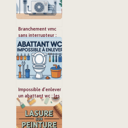
Branchement vmc
sans interrupteur :
le guide simple pour
un raccordement
sûr
Impossible d’enlever
un abattant wc : les
solutions simples à
connaître