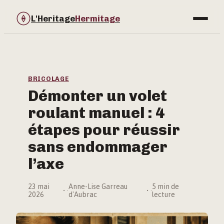
L'Heritage
Hermitage
Bricolage
Immobilier
BRICOLAGE
Démonter un volet
Jardinage
roulant manuel : 4
Maison & Déco
étapes pour réussir
sans endommager
l’axe
23 mai
Anne-Lise Garreau
5 min de
·
·
2026
d'Aubrac
lecture