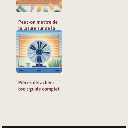
Peut-on mettre de
la lasure sur de la
peinture ? guide
complet pour ne
pas rater votre
support
Pièces détachées
bso : guide complet
pour réparer vos
brise-soleil
orientables