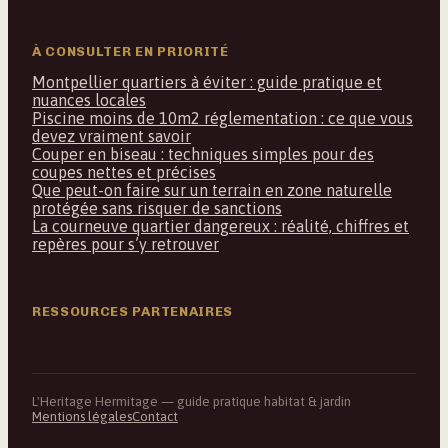
À CONSULTER EN PRIORITÉ
Montpellier quartiers à éviter : guide pratique et
nuances locales
Piscine moins de 10m2 réglementation : ce que vous
devez vraiment savoir
Couper en biseau : techniques simples pour des
coupes nettes et précises
Que peut-on faire sur un terrain en zone naturelle
protégée sans risquer de sanctions
La courneuve quartier dangereux : réalité, chiffres et
repères pour s’y retrouver
RESSOURCES PARTENAIRES
L'Heritage Hermitage — guide pratique habitat & jardin
Mentions légales
Contact