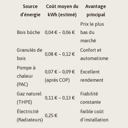
Source
Coût moyen du
Avantage
d’énergie
kWh (estimé)
principal
Prix le plus
Bois bûche
0,04 € – 0,06 €
bas du
marché
Granulés de
Confort et
0,08 € – 0,12 €
bois
automatisme
Pompe à
0,07 € – 0,09 €
Excellent
chaleur
(après COP)
rendement
(PAC)
Gaz naturel
Fiabilité
0,11 € – 0,13 €
(THPE)
constante
Électricité
Faible coût
0,25 €
(Radiateurs)
d’installation