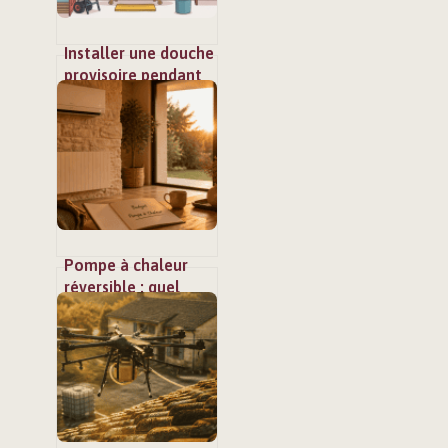
Installer une douche
provisoire pendant
des travaux :
solutions simples et
efficaces
Pompe à chaleur
réversible : quel
budget prévoir
entre 4 000 et 18
000 € ?