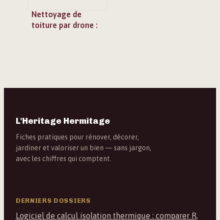
Nettoyage de
toiture par drone :
efficacité réelle,
coûts et 3 points de
vigilance
L'Heritage Hermitage
Fiches pratiques pour rénover, décorer,
jardiner et valoriser un bien — sans jargon,
avec les chiffres qui comptent.
DERNIERS DOSSIERS
Logiciel de calcul isolation thermique : comparer R,