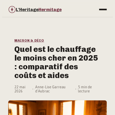
L'Heritage
Hermitage
Bricolage
Immobilier
MAISON & DÉCO
Quel est le chauffage
Jardinage
le moins cher en 2025
Maison & Déco
: comparatif des
coûts et aides
22 mai
Anne-Lise Garreau
5 min de
·
·
2026
d'Aubrac
lecture