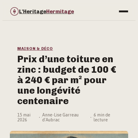
L'Heritage
Hermitage
Bricolage
Immobilier
MAISON & DÉCO
Prix d’une toiture en
Jardinage
zinc : budget de 100 €
Maison & Déco
à 240 € par m² pour
une longévité
centenaire
15 mai
Anne-Lise Garreau
6 min de
·
·
2026
d'Aubrac
lecture