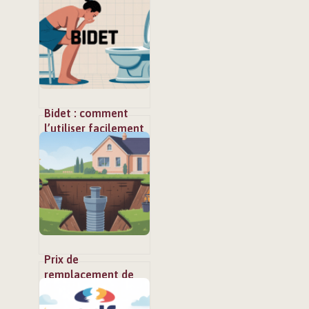
d’emploi
Bidet : comment
l’utiliser facilement
et sans gêne au
quotidien
Prix de
remplacement de
fosse septique :
budgets, aides et