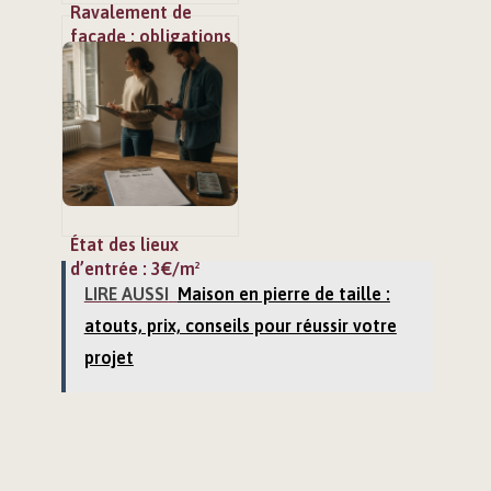
Ravalement de
façade : obligations
légales, fréquence
réelle et risques
encourus
État des lieux
d’entrée : 3€/m²
max et 10 jours
LIRE AUSSI
Maison en pierre de taille :
pour contester les
atouts, prix, conseils pour réussir votre
oublis
projet