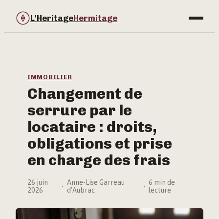
L'Heritage
Hermitage
Bricolage
Immobilier
IMMOBILIER
Changement de
Jardinage
serrure par le
Maison & Déco
locataire : droits,
obligations et prise
en charge des frais
26 juin
Anne-Lise Garreau
6 min de
·
·
2026
d'Aubrac
lecture