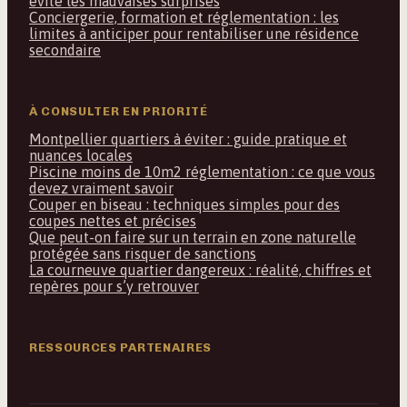
évite les mauvaises surprises
Conciergerie, formation et réglementation : les
limites à anticiper pour rentabiliser une résidence
secondaire
À CONSULTER EN PRIORITÉ
Montpellier quartiers à éviter : guide pratique et
nuances locales
Piscine moins de 10m2 réglementation : ce que vous
devez vraiment savoir
Couper en biseau : techniques simples pour des
coupes nettes et précises
Que peut-on faire sur un terrain en zone naturelle
protégée sans risquer de sanctions
La courneuve quartier dangereux : réalité, chiffres et
repères pour s’y retrouver
RESSOURCES PARTENAIRES