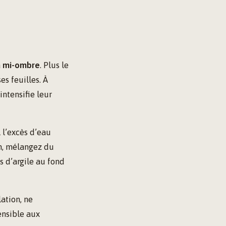
a
mi-ombre
. Plus le
es feuilles. À
intensifie leur
 l’excès d’eau
on, mélangez du
es d’argile au fond
lation, ne
ensible aux