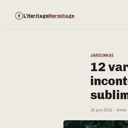
L'Heritage
Hermitage
JARDINAGE
12 va
incont
subli
26 juin 2026
·
Anne-