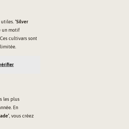
 utiles.
‘Silver
 un motif
Ces cultivars sont
limitée.
érifier
s les plus
année. En
ade’
, vous créez