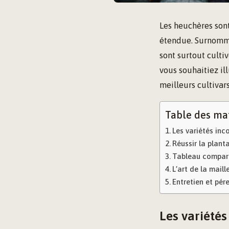
Les heuchères sont
étendue. Surnommée
sont surtout culti
vous souhaitiez il
meilleurs cultivar
Table des ma
Les variétés inc
Réussir la planta
Tableau compara
L’art de la maill
Entretien et pér
Les variété