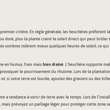
e premier critère. En règle générale, les heuchères préfèrent l
 ou doré, plus la plante craint le soleil direct qui peut brûler s
étés sombres tolèrent mieux quelques heures de soleil, ce qui 
iche en humus, frais mais
bien drainé
. L’heuchère supporte mal
 provoquer le pourrissement du rhizome. Lors de la plantati
 et, si votre terre est lourde, ajoutez des graviers ou des bill
nte a tendance à sortir de terre avec le temps. Lors de l’instal
p, mais prévoyez un paillage léger pour protéger cette zone s