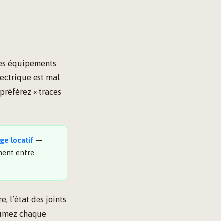
les équipements
lectrique est mal
 préférez « traces
ge locatif
—
ement entre
, l’état des joints
lumez chaque