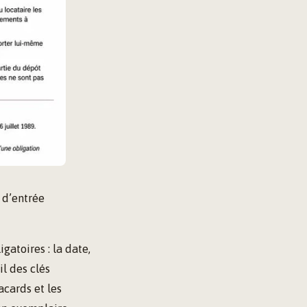
 d’entrée
atoires : la date,
il des clés
acards et les