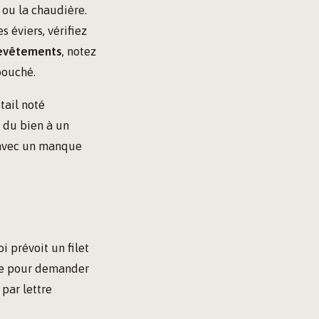
 ou la chaudière.
s éviers, vérifiez
evêtements
, notez
bouché.
tail noté
t du bien à un
e avec un manque
i prévoit un filet
re pour demander
par lettre