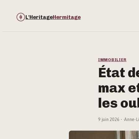
L'Heritage
Hermitage
IMMOBILIER
État d
max et
les ou
9 juin 2026
·
Anne-Li