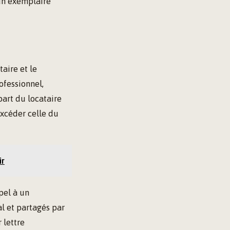
 un exemplaire
taire et le
rofessionnel,
part du locataire
excéder celle du
ir
pel à un
al et partagés par
 lettre