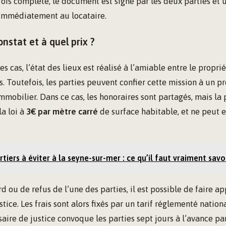
ois complété, le document est signé par les deux parties et
 immédiatement au locataire.
onstat et à quel prix ?
s cas, l’état des lieux est réalisé à l’amiable entre le proprié
is. Toutefois, les parties peuvent confier cette mission à un p
obilier. Dans ce cas, les honoraires sont partagés, mais la 
la loi à
3€ par mètre carré
de surface habitable, et ne peut 
tiers à éviter à la seyne-sur-mer : ce qu’il faut vraiment savo
d ou de refus de l’une des parties, il est possible de faire ap
tice. Les frais sont alors fixés par un tarif réglementé nation
aire de justice convoque les parties sept jours à l’avance par