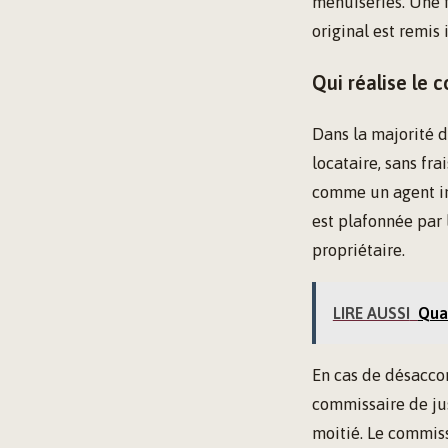
menuiseries. Une f
original est remis
Qui réalise le c
Dans la majorité de
locataire, sans fra
comme un agent imm
est plafonnée par 
propriétaire.
LIRE AUSSI
Quar
En cas de désaccor
commissaire de jus
moitié. Le commiss