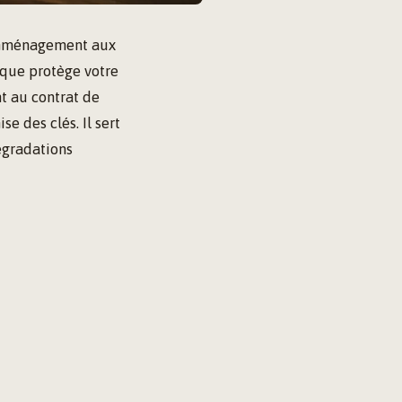
’emménagement aux
ique protège votre
nt au contrat de
e des clés. Il sert
égradations