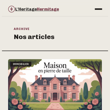
L'Heritage
Hermitage
Bricolage
ARCHIVE
Nos articles
Immobilier
Jardinage
Maison & Déco
IMMOBILIER