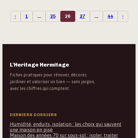
‹
1
…
25
26
27
…
44
›
L'Heritage Hermitage
Fiches pratiques pour rénover, décorer,
jardiner et valoriser un bien — sans jargon,
avec les chiffres qui comptent.
DERNIERS DOSSIERS
Humidité, enduits, isolation : les choix qui sauvent
une maison en pisé
Maison des années 70 sur sous-sol : isoler, traiter