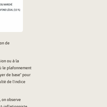
ion de
ion ou à la
 où le plafonnement
oyer de base" pour
lté de l'indice
, on observe
t-inflationniste.