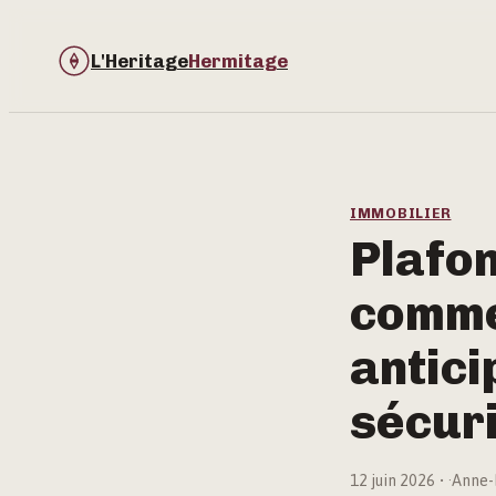
L'Heritage
Hermitage
IMMOBILIER
Plafo
comme
antici
sécuri
12 juin 2026
·
Anne-