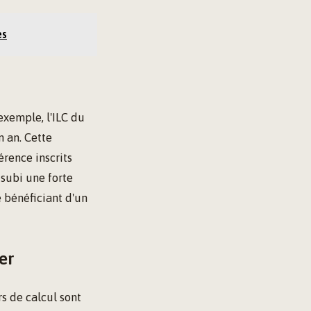
es
'exemple, l'ILC du
n an. Cette
érence inscrits
 subi une forte
e bénéficiant d'un
er
rs de calcul sont