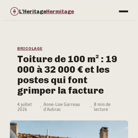
L'Heritage
Hermitage
Bricolage
Immobilier
BRICOLAGE
Toiture de 100 m² : 19
Jardinage
000 à 32 000 € et les
Maison & Déco
postes qui font
grimper la facture
4 juillet
Anne-Lise Garreau
8 min de
·
·
2026
d'Aubrac
lecture