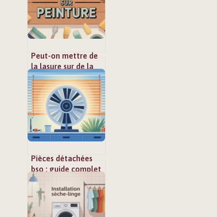
Peut-on mettre de
la lasure sur de la
peinture ? guide
complet pour ne
pas rater votre
support
Pièces détachées
bso : guide complet
pour réparer vos
brise-soleil
orientables