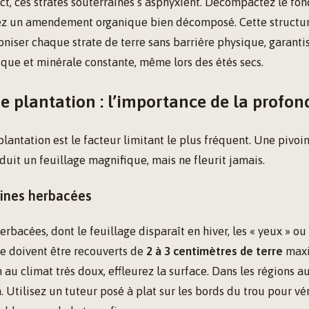
ct, ces strates souterraines s’asphyxient. Décompactez le fon
ez un amendement organique bien décomposé. Cette structu
oniser chaque strate de terre sans barrière physique, garanti
que et minérale constante, même lors des étés secs.
e plantation : l’importance de la profon
lantation est le facteur limitant le plus fréquent. Une pivoi
it un feuillage magnifique, mais ne fleurit jamais.
oines herbacées
herbacées, dont le feuillage disparaît en hiver, les « yeux » o
he doivent être recouverts de
2 à 3 centimètres de terre
maxi
 au climat très doux, effleurez la surface. Dans les régions au
 Utilisez un tuteur posé à plat sur les bords du trou pour vér