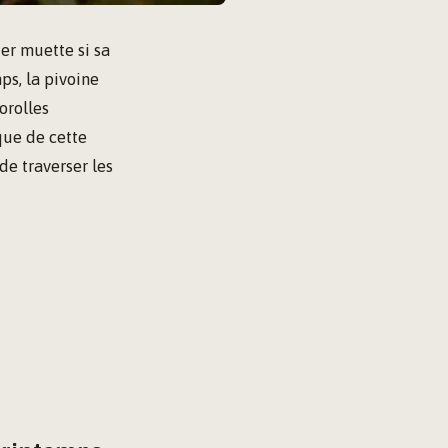
ter muette si sa
ps, la pivoine
orolles
que de cette
e traverser les