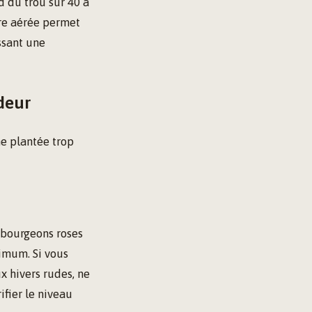
d du trou sur 40 à
re aérée permet
ssant une
deur
ne plantée trop
u bourgeons roses
mum. Si vous
x hivers rudes, ne
ifier le niveau