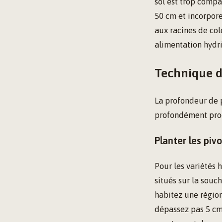
sol est trop compa
50 cm et incorpor
aux racines de col
alimentation hydri
Technique d
La profondeur de p
profondément produ
Planter les piv
Pour les variétés 
situés sur la souc
habitez une région
dépassez pas 5 cm.