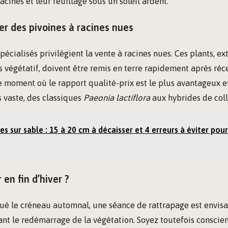
acines et leur feuillage sous un soleil ardent.
ier des pivoines à racines nues
pécialisés privilégient la vente à racines nues. Ces plants, ext
 végétatif, doivent être remis en terre rapidement après ré
le moment où le rapport qualité-prix est le plus avantageux e
s vaste, des classiques
Paeonia lactiflora
aux hybrides de coll
es sur sable : 15 à 20 cm à décaisser et 4 erreurs à éviter pou
en fin d’hiver ?
ué le créneau automnal, une séance de rattrapage est envisa
nt le redémarrage de la végétation. Soyez toutefois conscie