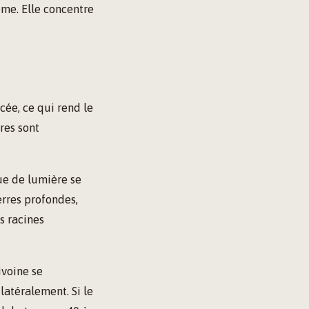
ème. Elle concentre
cée, ce qui rend le
ères sont
ue de lumière se
terres profondes,
es racines
ivoine se
latéralement. Si le