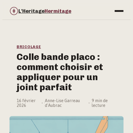
L'Heritage
Hermitage
Bricolage
Immobilier
BRICOLAGE
Colle bande placo :
Jardinage
comment choisir et
Maison & Déco
appliquer pour un
joint parfait
16 février
Anne-Lise Garreau
9 min de
·
·
2026
d'Aubrac
lecture