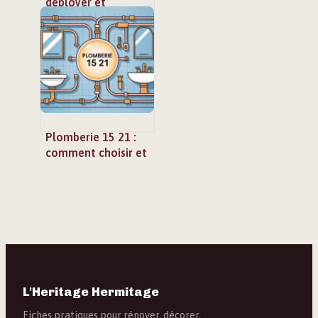
déployer et
optimiser le
système de sécurité
incendie
Plomberie 15 21 :
comment choisir et
installer les bons
raccords
L'Heritage Hermitage
Fiches pratiques pour rénover, décorer,