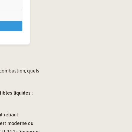
 combustion, quels
ibles liquides
:
t reliant
nsert moderne ou
TU 24.1 s’imposent