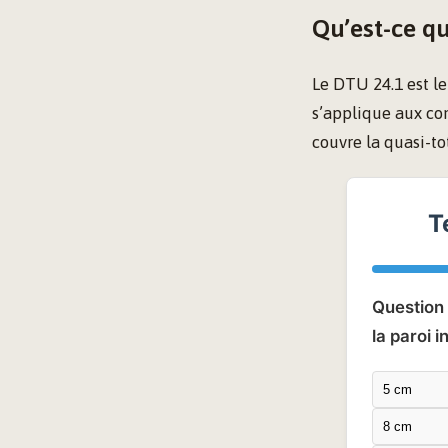
Qu’est-ce qu
Le DTU 24.1 est le
s’applique aux co
couvre la quasi-to
T
Question 
la paroi 
5 cm
8 cm