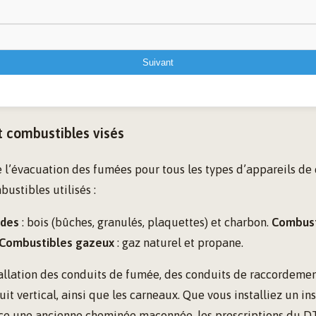
Suivant
t combustibles visés
 l’évacuation des fumées pour tous les types d’appareils de
ustibles utilisés :
ides
: bois (bûches, granulés, plaquettes) et charbon.
Combust
Combustibles gazeux
: gaz naturel et propane.
tallation des conduits de fumée, des conduits de raccordemen
uit vertical, ainsi que les carneaux. Que vous installiez un i
ice une ancienne cheminée maçonnée, les prescriptions du D