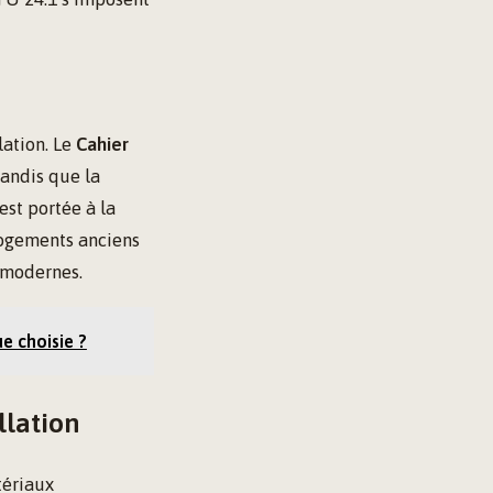
lation. Le
Cahier
tandis que la
est portée à la
 logements anciens
 modernes.
ue choisie ?
llation
tériaux