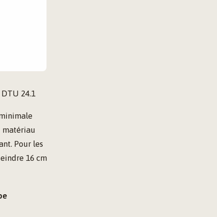
u DTU 24.1
 minimale
t matériau
ant. Pour les
teindre 16 cm
pe