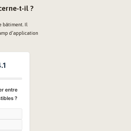
erne-t-il ?
e bâtiment. Il
amp d’application
.1
er entre
tibles ?