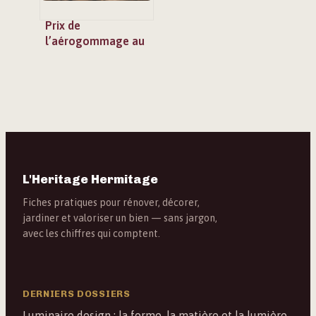
Prix de
l’aérogommage au
m2 : tarifs, facteurs
de variation et devis
L'Heritage Hermitage
Fiches pratiques pour rénover, décorer,
jardiner et valoriser un bien — sans jargon,
avec les chiffres qui comptent.
DERNIERS DOSSIERS
Luminaire design : la forme, la matière et la lumière