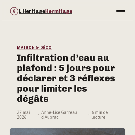
L'Heritage
Hermitage
Bricolage
Immobilier
MAISON & DÉCO
Infiltration d’eau au
Jardinage
plafond : 5 jours pour
Maison & Déco
déclarer et 3 réflexes
pour limiter les
dégâts
27 mai
Anne-Lise Garreau
6 min de
·
·
2026
d'Aubrac
lecture