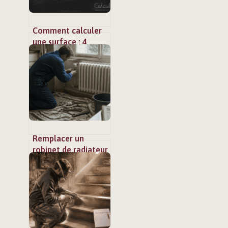
Comment calculer
une surface : 4
formules
géométriques et la
méthode pour les
pièces complexes
Remplacer un
robinet de radiateur
: quel budget
prévoir en 2024 ?