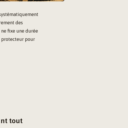
e systématiquement
èrement des
i ne fixe une durée
e protecteur pour
ant tout