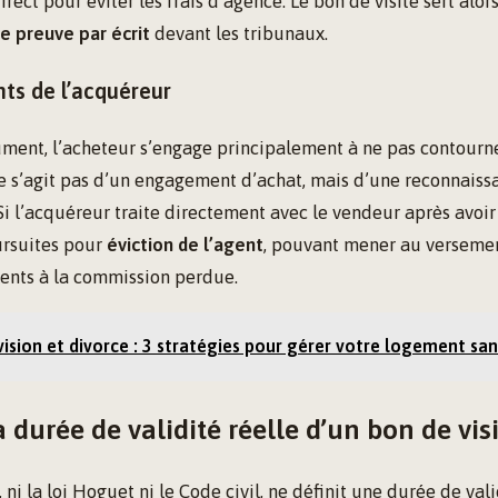
irect pour éviter les frais d’agence. Le bon de visite sert alor
preuve par écrit
devant les tribunaux.
s de l’acquéreur
ument, l’acheteur s’engage principalement à ne pas contourn
 ne s’agit pas d’un engagement d’achat, mais d’une reconnaiss
Si l’acquéreur traite directement avec le vendeur après avoir s
ursuites pour
éviction de l’agent
, pouvant mener au versem
lents à la commission perdue.
vision et divorce : 3 stratégies pour gérer votre logement sa
a durée de validité réelle d’un bon de visi
 ni la loi Hoguet ni le Code civil, ne définit une durée de val