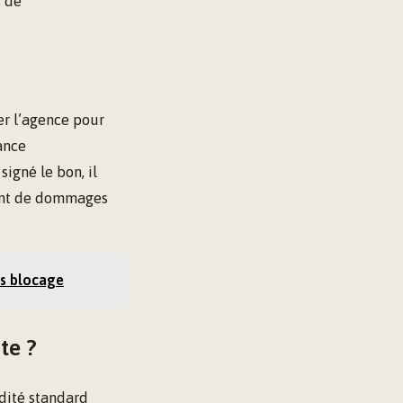
s de
er l’agence pour
ance
igné le bon, il
ent de dommages
ns blocage
te ?
idité standard