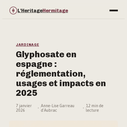
L'Heritage
Hermitage
Bricolage
Immobilier
JARDINAGE
Glyphosate en
Jardinage
espagne :
Maison & Déco
réglementation,
usages et impacts en
2025
7 janvier
Anne-Lise Garreau
12 min de
·
·
2026
d'Aubrac
lecture