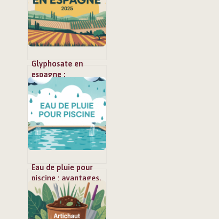
Glyphosate en
espagne :
réglementation,
usages et impacts
en 2025
Eau de pluie pour
piscine : avantages,
risques et bonnes
pratiques