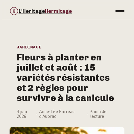
L'Heritage
Hermitage
Bricolage
Immobilier
JARDINAGE
Fleurs à planter en
Jardinage
juillet et août : 15
Maison & Déco
variétés résistantes
et 2 règles pour
survivre à la canicule
4 juin
Anne-Lise Garreau
6 min de
·
·
2026
d'Aubrac
lecture