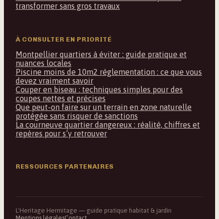
transformer sans gros travaux
À CONSULTER EN PRIORITÉ
Montpellier quartiers à éviter : guide pratique et
nuances locales
Piscine moins de 10m2 réglementation : ce que vous
devez vraiment savoir
Couper en biseau : techniques simples pour des
coupes nettes et précises
Que peut-on faire sur un terrain en zone naturelle
protégée sans risquer de sanctions
La courneuve quartier dangereux : réalité, chiffres et
repères pour s’y retrouver
RESSOURCES PARTENAIRES
L'Heritage Hermitage — guide pratique habitat & jardin
Mentions légales
Contact