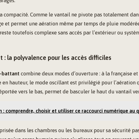
arages.
a compacité. Comme le vantail ne pivote pas totalement dans 
ge et permet une aération même par temps de pluie modérée
 reste toutefois complexe sans accès par l’extérieur ou syst
t : la polyvalence pour les accès difficiles
o-battant
combine deux modes d’ouverture : à la française et 
 en hauteur, le mode oscillant est privilégié pour l’aération 
éportée vers le bas, permet de basculer le haut du vantail vers
 : comprendre, choisir et utiliser ce raccourci numérique au 
 prisée dans les chambres ou les bureaux pour sa sécurité pa