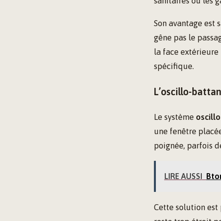
sanitaires ou les g
Son avantage est s
gêne pas le passa
la face extérieure
spécifique.
L’oscillo-battan
Le système
oscill
une fenêtre placée
poignée, parfois d
LIRE AUSSI
Bton
Cette solution est