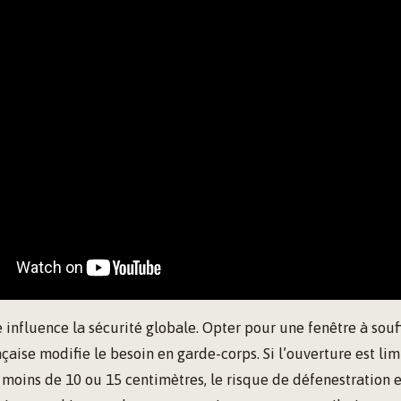
 influence la sécurité globale. Opter pour une fenêtre à souf
nçaise modifie le besoin en garde-corps. Si l’ouverture est lim
ins de 10 ou 15 centimètres, le risque de défenestration es