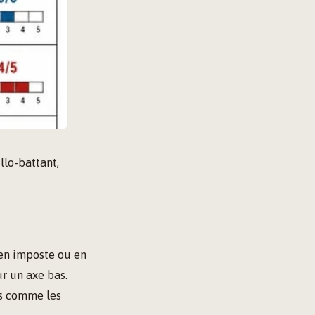
llo-battant,
 en imposte ou en
ur un axe bas.
es comme les