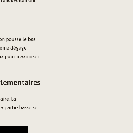
un renouvellement
ion pousse le bas
ystème dégage
eux pour maximiser
églementaires
aire. La
a partie basse se