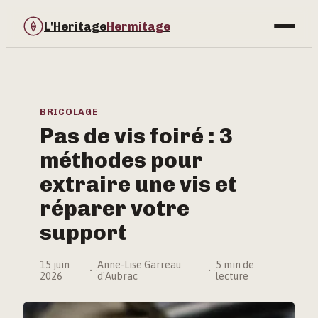
L'Heritage
Hermitage
Bricolage
Immobilier
BRICOLAGE
Pas de vis foiré : 3
Jardinage
méthodes pour
Maison & Déco
extraire une vis et
réparer votre
support
15 juin
Anne-Lise Garreau
5 min de
·
·
2026
d'Aubrac
lecture