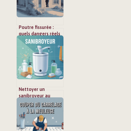
Poutre fissurée :
quels dangers réels
et quand s’inquiéter
Nettoyer un
sanibroyeur au
bicarbonate de
soude efficacement
et sans risque