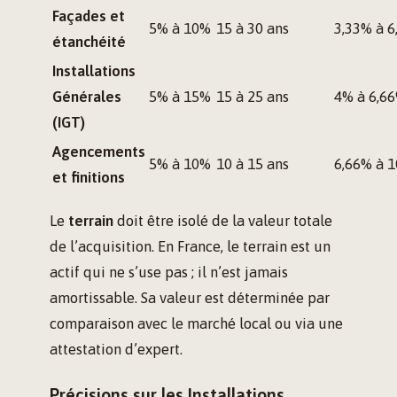
Façades et
5% à 10%
15 à 30 ans
3,33% à 
étanchéité
Installations
Générales
5% à 15%
15 à 25 ans
4% à 6,6
(IGT)
Agencements
5% à 10%
10 à 15 ans
6,66% à 
et finitions
Le
terrain
doit être isolé de la valeur totale
de l’acquisition. En France, le terrain est un
actif qui ne s’use pas ; il n’est jamais
amortissable. Sa valeur est déterminée par
comparaison avec le marché local ou via une
attestation d’expert.
Précisions sur les Installations