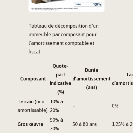
Tableau de décomposition d’un
immeuble par composant pour
l’amortissement comptable et
fiscal
Quote-
Durée
part
Ta
Composant
d’amortissement
indicative
d’amorti
(ans)
(%)
Terrain
(non
10% à
–
0%
amortissable)
20%
50% à
Gros œuvre
50 à 80 ans
1,25% à 
70%