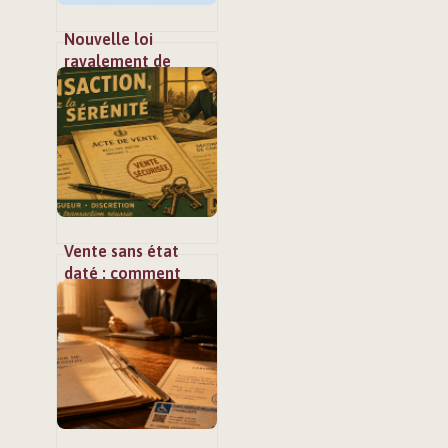
Nouvelle loi
ravalement de
façade 2024 : ce que
vous devez
vraiment savoir
Vente sans état
daté : comment
sécuriser votre
transaction avec le
séquestre notarié