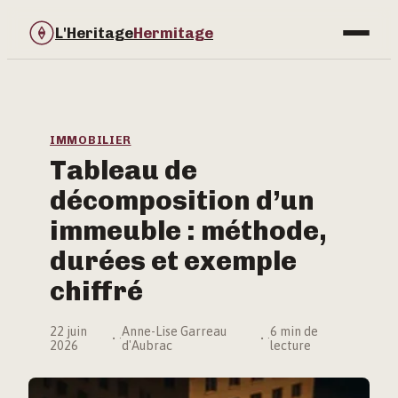
L'Heritage
Hermitage
Bricolage
Immobilier
IMMOBILIER
Tableau de
Jardinage
décomposition d’un
Maison & Déco
immeuble : méthode,
durées et exemple
chiffré
22 juin
Anne-Lise Garreau
6 min de
·
·
2026
d'Aubrac
lecture