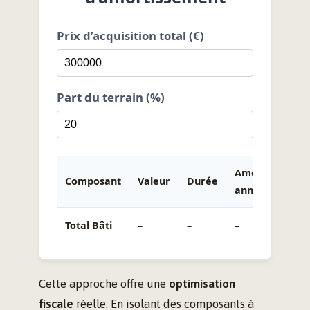
Prix d’acquisition total (€)
Part du terrain (%)
Amort.
Composant
Valeur
Durée
annuel
Total Bâti
–
–
–
Cette approche offre une
optimisation
fiscale
réelle. En isolant des composants à