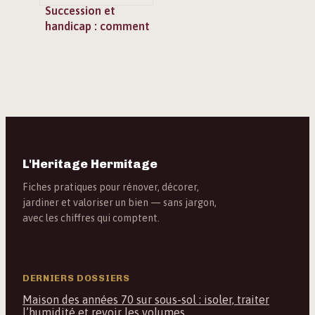
Succession et
handicap : comment
bénéficier de
l’abattement de
159 325 €
L'Heritage Hermitage
Fiches pratiques pour rénover, décorer,
jardiner et valoriser un bien — sans jargon,
avec les chiffres qui comptent.
DERNIERS DOSSIERS
Maison des années 70 sur sous-sol : isoler, traiter
l’humidité et revoir les volumes