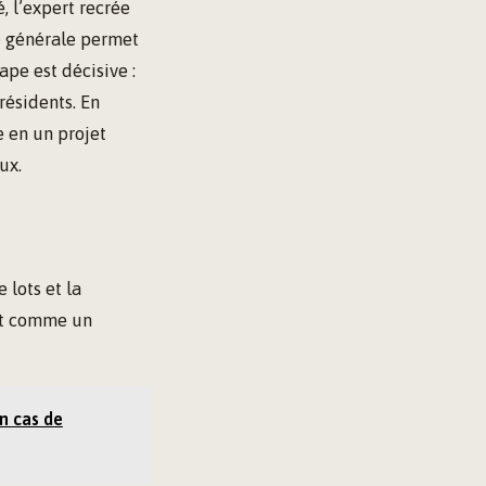
, l’expert recrée
e générale permet
ape est décisive :
résidents. En
e en un projet
ux.
 lots et la
ant comme un
en cas de