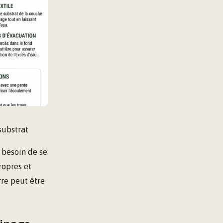
substrat
 besoin de se
ropres et
rre peut être