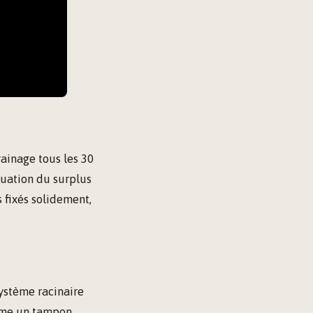
ainage tous les 30
cuation du surplus
s fixés solidement,
système racinaire
omme un tampon