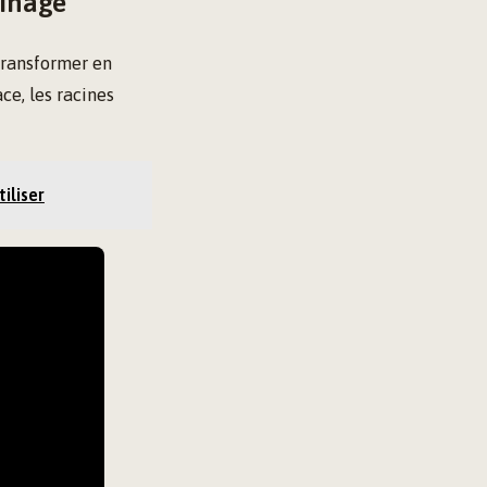
ainage
 transformer en
ce, les racines
iliser