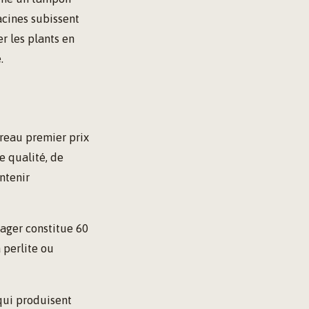
acines subissent
r les plants en
.
rreau premier prix
e qualité, de
ntenir
ager constitue 60
 perlite ou
 qui produisent