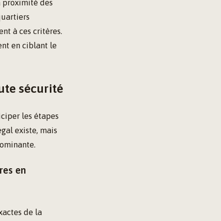
a proximité des
quartiers
nt à ces critères.
nt en ciblant le
ute sécurité
ciper les étapes
égal existe, mais
dominante.
res en
xactes de la