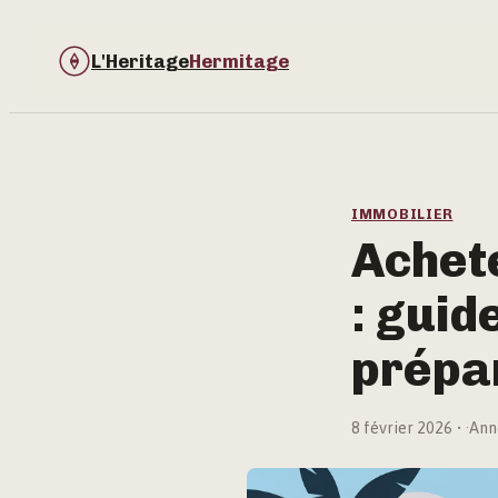
L'Heritage
Hermitage
IMMOBILIER
Achet
: guid
prépar
8 février 2026
·
Ann