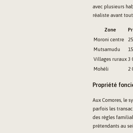
avec plusieurs hab
réaliste avant tou
Zone
Pr
Moroni centre
25
Mutsamudu
15
Villages ruraux
3 
Mohéli
2 
Propriété fonci
Aux Comores, le s
parfois les transa
des règles familial
prétendants au sei