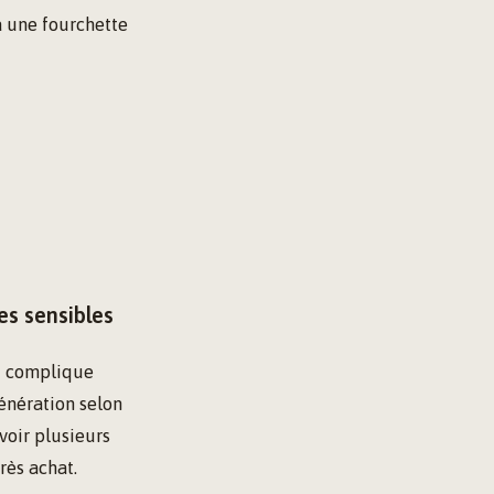
a une fourchette
es sensibles
ui complique
génération selon
avoir plusieurs
rès achat.