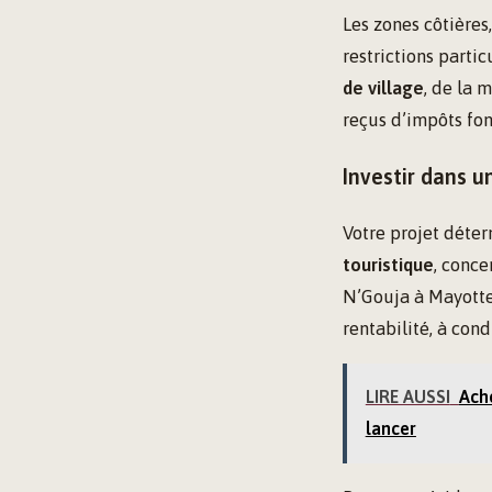
Les zones côtières
restrictions partic
de village
, de la 
reçus d’impôts fon
Investir dans u
Votre projet déter
touristique
, conc
N’Gouja à Mayotte.
rentabilité, à con
LIRE AUSSI
Ache
lancer