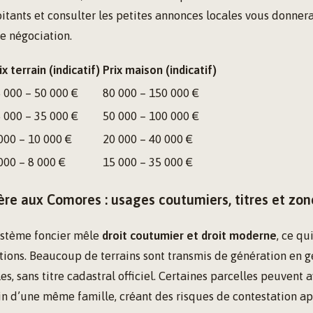
itants et consulter les petites annonces locales vous donner
te négociation.
ix terrain (indicatif)
Prix maison (indicatif)
 000 – 50 000 €
80 000 – 150 000 €
 000 – 35 000 €
50 000 – 100 000 €
000 – 10 000 €
20 000 – 40 000 €
000 – 8 000 €
15 000 – 35 000 €
ère aux Comores : usages coutumiers, titres et zon
ystème foncier mêle
droit coutumier et droit moderne
, ce q
ctions. Beaucoup de terrains sont transmis de génération en 
es, sans titre cadastral officiel. Certaines parcelles peuvent 
n d’une même famille, créant des risques de contestation ap