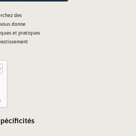
erchez des
e vous donne
diques et pratiques
nvestissement
e
écificités