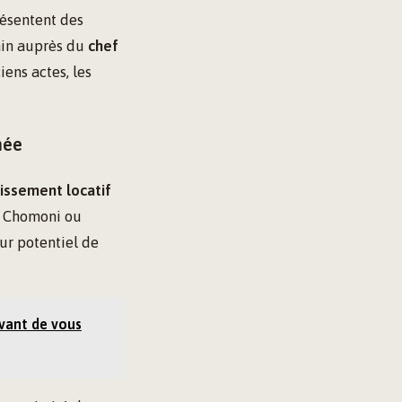
résentent des
rain auprès du
chef
iens actes, les
née
tissement locatif
, Chomoni ou
ur potentiel de
avant de vous