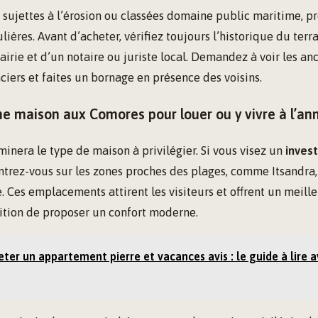
, sujettes à l’érosion ou classées domaine public maritime, p
ulières. Avant d’acheter, vérifiez toujours l’historique du ter
mairie et d’un notaire ou juriste local. Demandez à voir les anc
ciers et faites un bornage en présence des voisins.
ne maison aux Comores pour louer ou y vivre à l’an
minera le type de maison à privilégier. Si vous visez un
inves
entrez-vous sur les zones proches des plages, comme Itsandra
 Ces emplacements attirent les visiteurs et offrent un meille
dition de proposer un confort moderne.
ter un appartement pierre et vacances avis : le guide à lire 