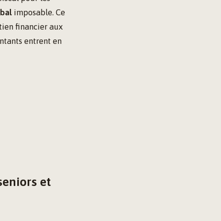
obal
imposable. Ce
tien financier aux
ntants entrent en
eniors et