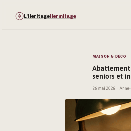
L'Heritage
Hermitage
MAISON & DÉCO
Abattement f
seniors et i
26 mai 2026
·
Anne-