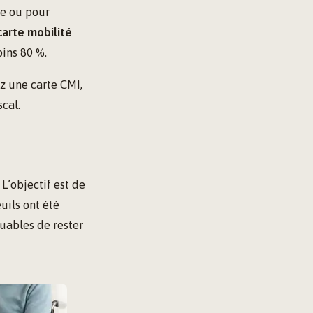
re ou pour
carte mobilité
oins 80 %.
z une carte CMI,
cal.
L’objectif est de
uils ont été
buables de rester