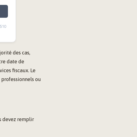
 510
jorité des cas,
tre date de
vices fiscaux. Le
s professionnels ou
s devez remplir