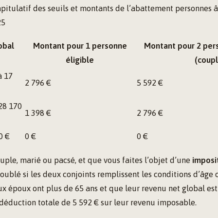
pitulatif des seuils et montants de l’abattement personnes 
25
obal
Montant pour 1 personne
Montant pour 2 pers
éligible
(coupl
à 17
2 796 €
5 592 €
 28 170
1 398 €
2 796 €
0 €
0 €
0 €
ouple, marié ou pacsé, et que vous faites l’objet d’une
imposi
oublé si les deux conjoints remplissent les conditions d’âge o
ux époux ont plus de 65 ans et que leur revenu net global est 
déduction totale de 5 592 € sur leur revenu imposable.