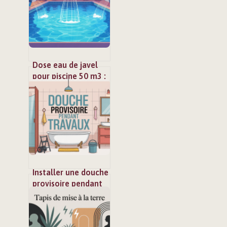
Dose eau de javel
pour piscine 50 m3 :
le guide simple et
précis
Installer une douche
provisoire pendant
des travaux :
solutions simples et
efficaces