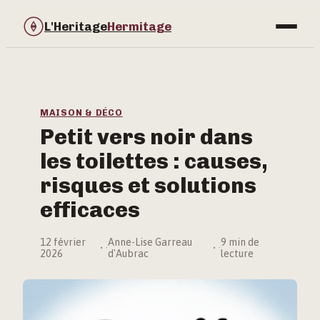
L'Heritage
Hermitage
Bricolage
Immobilier
MAISON & DÉCO
Petit vers noir dans
Jardinage
les toilettes : causes,
Maison & Déco
risques et solutions
efficaces
12 février
Anne-Lise Garreau
9 min de
·
·
2026
d'Aubrac
lecture