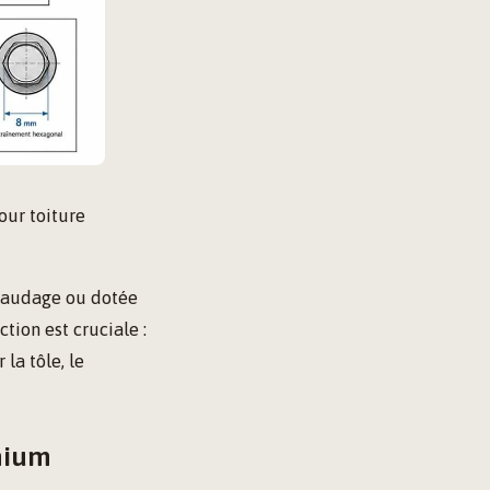
our toiture
taraudage ou dotée
tion est cruciale :
la tôle, le
inium