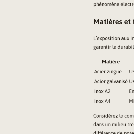
phénomène électro
Matières et 
L’exposition aux i
garantir la durabil
Matière
Acier zingué
Us
Acier galvanisé
Us
Inox A2
En
Inox A4
Mi
Considérez la comp
dans un milieu trè
différence de pote