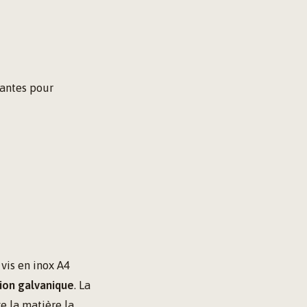
rantes pour
vis en inox A4
ion galvanique
. La
e la matière la