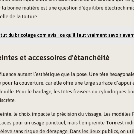
ir la bonne matière est une question d’équilibre électrochim
elle de la toiture.
itut du bricolage com avis : ce qu’il faut vraiment savoir avan
intes et accessoires d’étanchéité
influence autant l’esthétique que la pose. Une tête hexagonal
 pour la couverture, car elle offre une large surface d’appui e
ouille. Pour le bardage, les têtes fraisées ou cylindriques 
iscrète.
inte, le choix impacte la précision du vissage. Les modèles P
icaces pour un usage ponctuel, mais l’empreinte
Torx
est ind
élevé sans risque de dérapage. Dans les lieux publics, on util