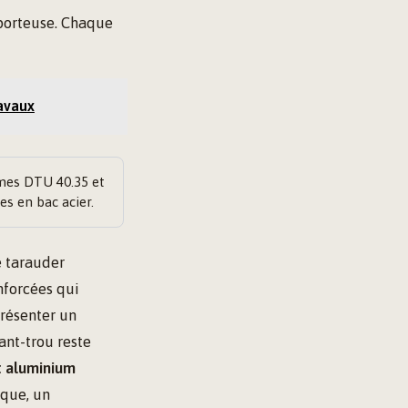
 porteuse. Chaque
ravaux
mes DTU 40.35 et
es en bac acier.
e tarauder
nforcées qui
 présenter un
ant-trou reste
t aluminium
ique, un