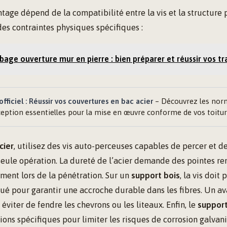
tage dépend de la compatibilité entre la vis et la structure
es contraintes physiques spécifiques :
age ouverture mur en pierre : bien préparer et réussir vos t
fficiel : Réussir vos couvertures en bac acier
– Découvrez les nor
ception essentielles pour la mise en œuvre conforme de vos toitur
cier
, utilisez des vis auto-perceuses capables de percer et d
seule opération. La dureté de l’acier demande des pointes re
ement lors de la pénétration. Sur un
support bois
, la vis doit
ué pour garantir une accroche durable dans les fibres. Un av
iter de fendre les chevrons ou les liteaux. Enfin, le
suppor
tions spécifiques pour limiter les risques de corrosion galvan