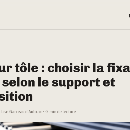
ur tôle : choisir la fix
 selon le support et
sition
-Lise Garreau d'Aubrac
·
5 min de lecture