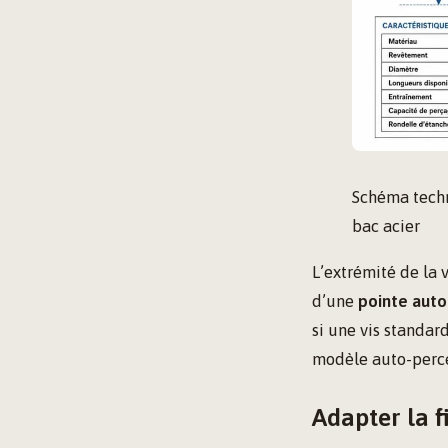
Schéma techn
bac acier
L’extrémité de la 
d’une
pointe aut
si une vis standar
modèle auto-perce
Adapter la f