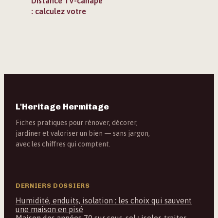
Distance TV-canapé
: calculez votre
recul idéal pour une
immersion 4K sans
fatigue visuelle
L'Heritage Hermitage
Fiches pratiques pour rénover, décorer,
jardiner et valoriser un bien — sans jargon,
avec les chiffres qui comptent.
DERNIERS DOSSIERS
Humidité, enduits, isolation : les choix qui sauvent
une maison en pisé
Maison des années 70 sur sous-sol : isoler, traiter