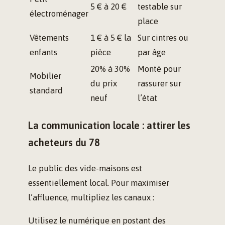
5 € à 20 €
testable sur
électroménager
place
Vêtements
1 € à 5 € la
Sur cintres ou
enfants
pièce
par âge
20% à 30%
Monté pour
Mobilier
du prix
rassurer sur
standard
neuf
l’état
La communication locale : attirer les
acheteurs du 78
Le public des vide-maisons est
essentiellement local. Pour maximiser
l’affluence, multipliez les canaux :
Utilisez le numérique en postant des