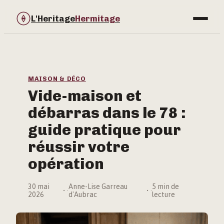
L'Heritage
Hermitage
Bricolage
Immobilier
MAISON & DÉCO
Vide-maison et
Jardinage
débarras dans le 78 :
Maison & Déco
guide pratique pour
réussir votre
opération
30 mai
Anne-Lise Garreau
5 min de
·
·
2026
d'Aubrac
lecture