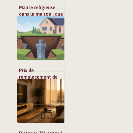
Mante religieuse
dans la maison : que
faire et faut-il s’en
inquiéter ?
Prix de
remplacement de
fosse septique :
budgets, aides et
choix malins