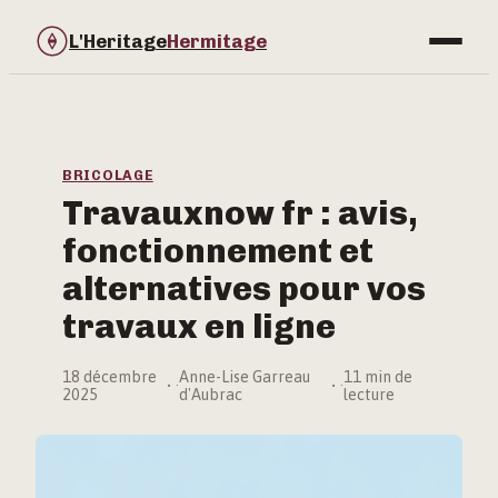
L'Heritage
Hermitage
Bricolage
Immobilier
BRICOLAGE
Travauxnow fr : avis,
Jardinage
fonctionnement et
Maison & Déco
alternatives pour vos
travaux en ligne
18 décembre
Anne-Lise Garreau
11 min de
·
·
2025
d'Aubrac
lecture