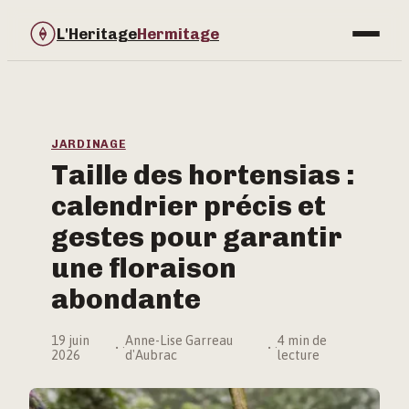
L'Heritage
Hermitage
Bricolage
Immobilier
JARDINAGE
Taille des hortensias :
Jardinage
calendrier précis et
Maison & Déco
gestes pour garantir
une floraison
abondante
19 juin
Anne-Lise Garreau
4 min de
·
·
2026
d'Aubrac
lecture