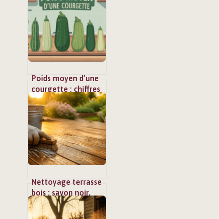
usages
Poids moyen d’une
courgette : chiffres
clés, calibres et
astuces pratiques
Nettoyage terrasse
bois : savon noir,
bicarbonate et la
méthode pour un