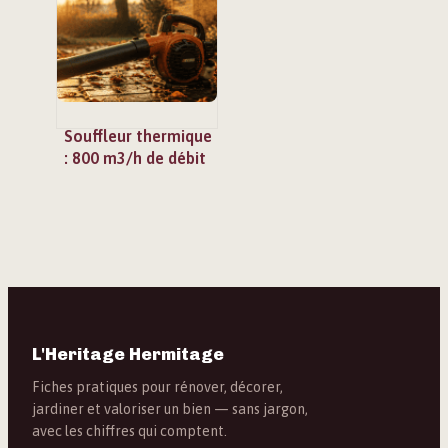
bois durable
Souffleur thermique
: 800 m3/h de débit
et harnais pro pour
dompter vos
feuilles mortes
L'Heritage Hermitage
Fiches pratiques pour rénover, décorer,
jardiner et valoriser un bien — sans jargon,
avec les chiffres qui comptent.