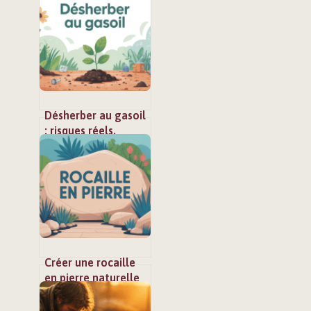
clair et sécurisé
Désherber au gasoil
: risques réels,
alternatives et
cadre légal
Créer une rocaille
en pierre naturelle
dans votre jardin :
guide complet