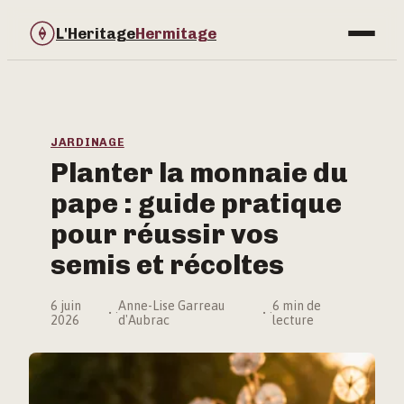
L'Heritage
Hermitage
Bricolage
Immobilier
JARDINAGE
Planter la monnaie du
Jardinage
pape : guide pratique
Maison & Déco
pour réussir vos
semis et récoltes
6 juin
Anne-Lise Garreau
6 min de
·
·
2026
d'Aubrac
lecture