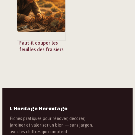
Faut-il couper les
feuilles des fraisiers
avant l’hiver ? 3
gestes pour une
récolte record
L'Heritage Hermitage
Fiches pratiques pour rénover, décorer,
jardiner et valoriser un bien — sans jargon,
avec les chiffres qui comptent.