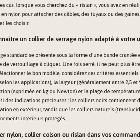
es cas, lorsque vous cherchez du « rislan », vous avez en réal
e en nylon pour attacher des câbles, des tuyaux ou des gaine
et les choisir.
aître un collier de serrage nylon adapté à votre 
rage standard se présente sous la forme d’une bande crantée 
 de verrouillage à cliquet. Une fois serré, il ne peut plus êtr
électionner le bon modèle, considérez ces critères essentiels 
elon les applications), la largeur (généralement entre 2,5 et 
action (exprimée en kg ou Newton) et la plage de température
i des indications précieuses : les colliers noirs contiennent d
ation en extérieur, tandis que les colliers naturels (transluc
nements intérieurs protégés.
lier nylon, collier colson ou rislan dans vos comman