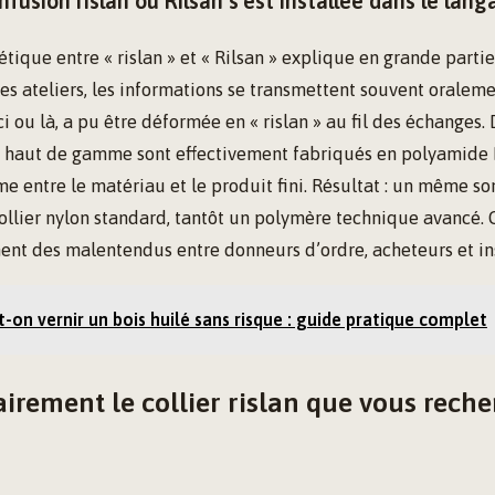
usion rislan ou Rilsan s’est installée dans le lang
tique entre « rislan » et « Rilsan » explique en grande parti
les ateliers, les informations se transmettent souvent oralem
i ou là, a pu être déformée en « rislan » au fil des échanges. 
e haut de gamme sont effectivement fabriqués en polyamide R
e entre le matériau et le produit fini. Résultat : un même s
ollier nylon standard, tantôt un polymère technique avancé.
ent des malentendus entre donneurs d’ordre, acheteurs et ins
-on vernir un bois huilé sans risque : guide pratique complet
lairement le collier rislan que vous rech