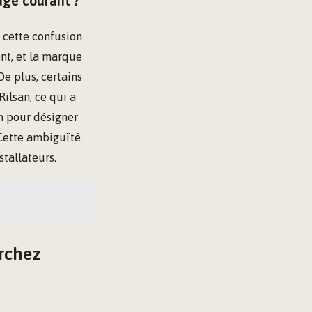
age courant ?
e cette confusion
ent, et la marque
De plus, certains
ilsan, ce qui a
on pour désigner
 Cette ambiguïté
tallateurs.
erchez