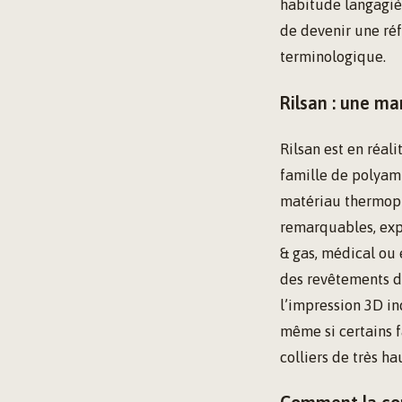
habitude langagièr
de devenir une réf
terminologique.
Rilsan : une ma
Rilsan est en réa
famille de polyami
matériau thermopl
remarquables, expl
& gas, médical ou 
des revêtements de
l’impression 3D in
même si certains f
colliers de très h