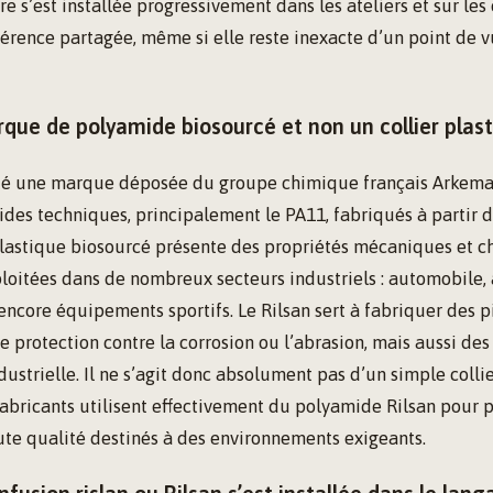
e s’est installée progressivement dans les ateliers et sur les 
érence partagée, même si elle reste inexacte d’un point de 
rque de polyamide biosourcé et non un collier plas
lité une marque déposée du groupe chimique français Arkema.
des techniques, principalement le PA11, fabriqués à partir d’
astique biosourcé présente des propriétés mécaniques et c
oitées dans de nombreux secteurs industriels : automobile, 
encore équipements sportifs. Le Rilsan sert à fabriquer des p
 protection contre la corrosion ou l’abrasion, mais aussi d
dustrielle. Il ne s’agit donc absolument pas d’un simple collie
abricants utilisent effectivement du polyamide Rilsan pour 
aute qualité destinés à des environnements exigeants.