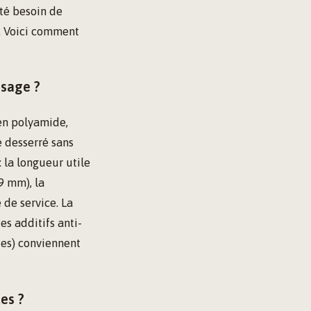
ité besoin de
s. Voici comment
usage ?
en polyamide,
e desserré sans
: la longueur utile
9 mm), la
 de service. La
es additifs anti-
ides) conviennent
des ?