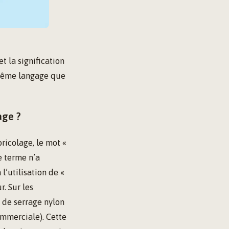
t la signification
 même langage que
age ?
ricolage, le mot «
e terme n’a
l’utilisation de «
r. Sur les
r de serrage nylon
ommerciale). Cette