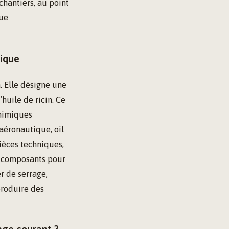
chantiers, au point
vue
tique
 Elle désigne une
huile de ricin. Ce
himiques
aéronautique, oil
ièces techniques,
es composants pour
r de serrage,
produire des