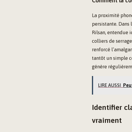
Comment la conf
La proximité phoné
persistante. Dans 
Rilsan, entendue ic
colliers de serrag
renforcé l’amalgam
tantôt un simple c
génère régulièrem
LIRE AUSSI
Peut
Identifier c
vraiment