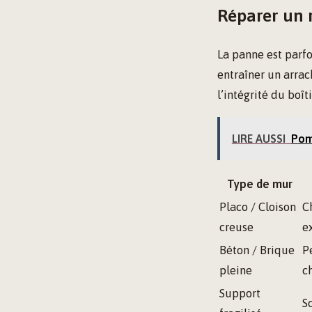
Réparer un 
La panne est parfo
entraîner un arrac
l’intégrité du boî
LIRE AUSSI
Pomp
Type de mur
Placo / Cloison
C
creuse
e
Béton / Brique
P
pleine
c
Support
S