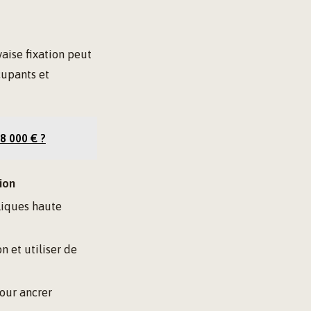
aise fixation peut
cupants et
8 000 € ?
ion
liques haute
n et utiliser de
pour ancrer