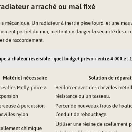
radiateur arraché ou mal fixé
is mécanique. Un radiateur à inertie pèse lourd, et une mauv
hement partiel du mur, mettant en danger la sécurité des oc
tier de raccordement.
e à chaleur réversible : quel budget prévoir entre 4 000 et 1
Matériel nécessaire
Solution de réparat
hevilles Molly, pince à
Renforcer avec des chevilles métal
xpansion
résistance ou un tasseau.
erceuse à percussion,
Percer de nouveaux trous de fixatio
hevilles nylon
l’enduit de rebouchage.
Utiliser une résine de scellement 
cellement chimique