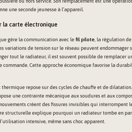
oussière ou hors service. Son remplacement est une opératio
nne une seconde jeunesse à l’appareil.
r la carte électronique
ique gère la communication avec le
fil pilote
, la régulation d
es variations de tension sur le réseau peuvent endommager 
ger tout le radiateur, il est souvent possible de remplacer 
e commande. Cette approche économique favorise la durabil
 thermique repose sur des cycles de chauffe et de dilatatio
pose une contrainte mécanique aux soudures et aux composa
mouvements créent des fissures invisibles qui interrompent 
ure structurelle explique pourquoi un radiateur tombe en pa
’utilisation intensive, même sans choc apparent.