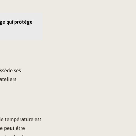
age qui protège
ossède ses
ateliers
de température est
le peut être