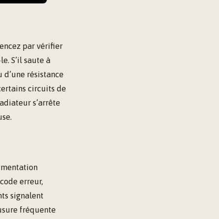
ncez par vérifier
e. S’il saute à
 d’une résistance
ertains circuits de
adiateur s’arrête
use.
limentation
 code erreur,
nts signalent
’usure fréquente