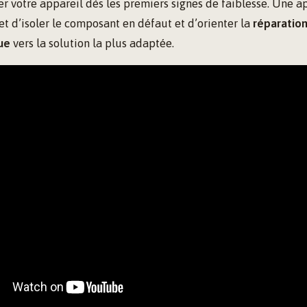
r votre appareil dès les premiers signes de faiblesse. Une 
 d’isoler le composant en défaut et d’orienter la
réparation
ue
vers la solution la plus adaptée.