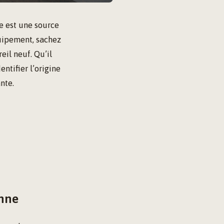
e est une source
uipement, sachez
eil neuf. Qu’il
dentifier l’origine
nte.
anne