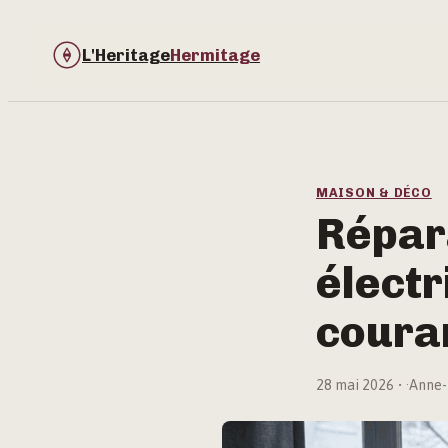
L'Heritage
Hermitage
MAISON & DÉCO
Répar
électr
couran
28 mai 2026
·
Anne-