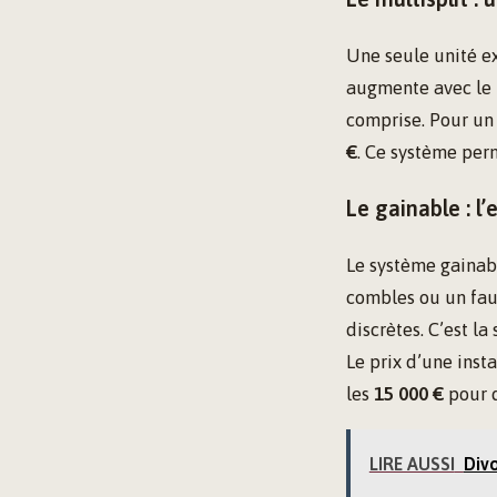
Une seule unité ex
augmente avec le n
comprise. Pour un 
€
. Ce système per
Le gainable : l’
Le système gainabl
combles ou un faux-
discrètes. C’est la
Le prix d’une ins
les
15 000 €
pour d
LIRE AUSSI
Divo