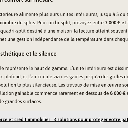
térieure alimente plusieurs unités intérieures, jusqu’à 5 ou 6
ombre de splits. Pour un bi-split, prévoyez entre
3 000 € et
quadri-split destiné à une maison, la facture atteint souven
met une gestion indépendante de la température dans chaqu
esthétique et le silence
e représente le haut de gamme. L’unité intérieure est dissi
plafond, et l’air circule via des gaines jusqu’à des grilles d
 solution la plus silencieuse. Les travaux de mise en œuvre so
tallation gainable commence rarement en dessous de
8 000 €
e
e grandes surfaces.
rce et crédit immobilier : 3 solutions pour protéger votre pa