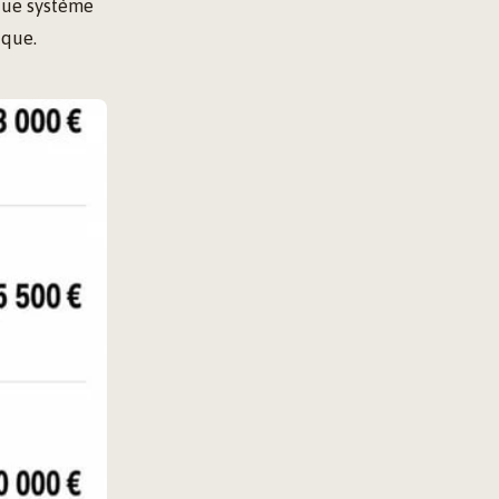
aque système
ique.