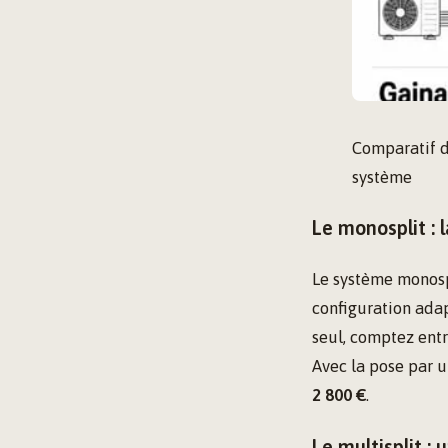
Comparatif de
système
Le monosplit : 
Le système monospl
configuration ada
seul, comptez ent
Avec la pose par u
2 800 €
.
Le multisplit :