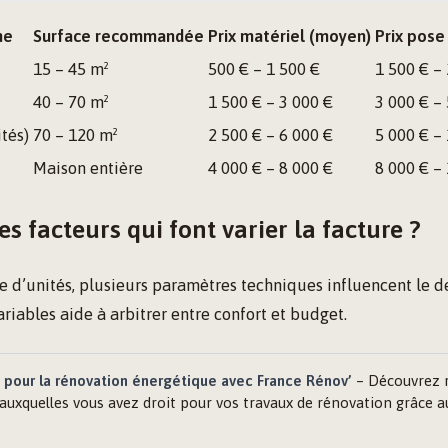
me
Surface recommandée
Prix matériel (moyen)
Prix pose
15 – 45 m²
500 € – 1 500 €
1 500 € –
40 – 70 m²
1 500 € – 3 000 €
3 000 € –
ités)
70 – 120 m²
2 500 € – 6 000 €
5 000 € –
Maison entière
4 000 € – 8 000 €
8 000 € –
es facteurs qui font varier la facture ?
d’unités, plusieurs paramètres techniques influencent le dev
iables aide à arbitrer entre confort et budget.
s pour la rénovation énergétique avec France Rénov’
– Découvrez 
 auxquelles vous avez droit pour vos travaux de rénovation grâce 