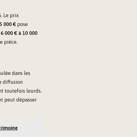
. Le prix
 5 000 €
pose
t
6 000 € à 10 000
e pièce.
mulée dans les
e diffusion
nt toutefois lourds.
t peut dépasser
trimoine