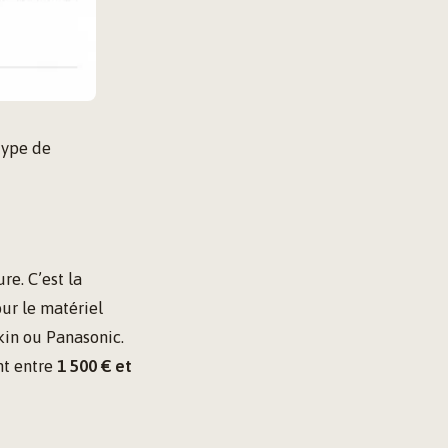
 type de
re. C’est la
ur le matériel
in ou Panasonic.
nt entre
1 500 € et