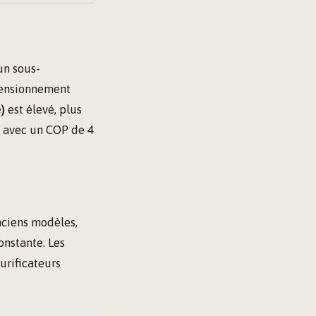
un sous-
mensionnement
)
est élevé, plus
il avec un COP de 4
nciens modèles,
onstante. Les
urificateurs