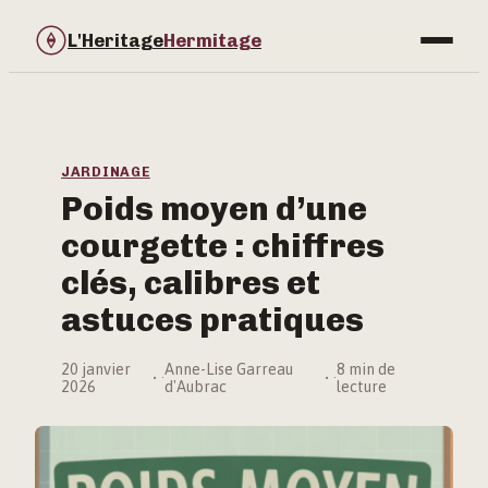
L'Heritage
Hermitage
Bricolage
Immobilier
JARDINAGE
Poids moyen d’une
Jardinage
courgette : chiffres
Maison & Déco
clés, calibres et
astuces pratiques
20 janvier
Anne-Lise Garreau
8 min de
·
·
2026
d'Aubrac
lecture