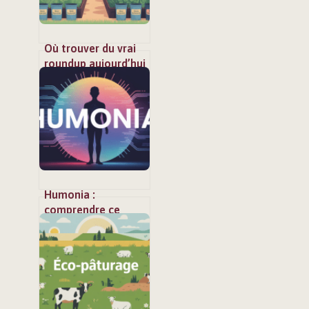
Où trouver du vrai
roundup aujourd’hui
sans prendre de
risques
Humonia :
comprendre ce
concept émergent
et ses enjeux
concrets