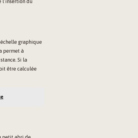
 l’insertion du
e échelle graphique
a permet à
stance. Si la
it être calculée
ue
n petit abri de