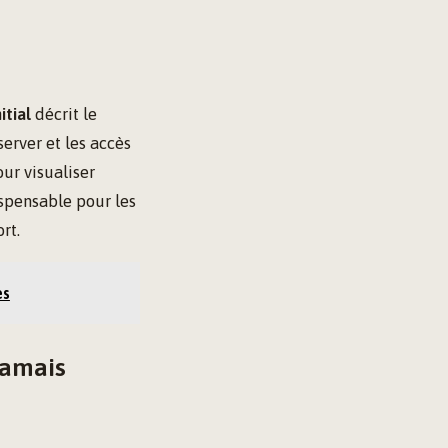
itial
décrit le
server et les accès
our visualiser
ispensable pour les
rt.
es
jamais