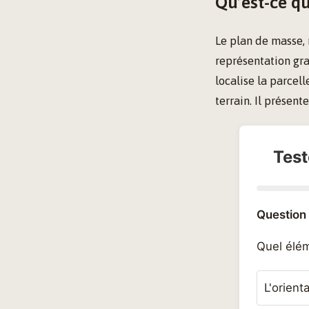
Qu’est-ce qu
Le plan de masse,
représentation gra
localise la parcel
terrain. Il présent
Test
Question 
Quel élém
L'orient