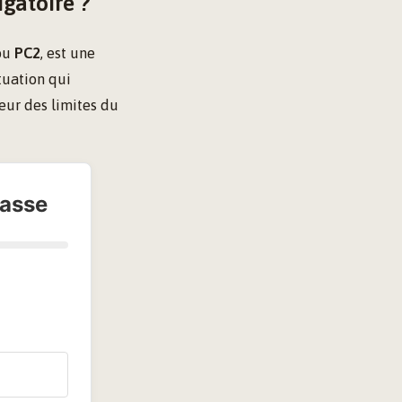
igatoire ?
ou
PC2
, est une
tuation qui
ieur des limites du
masse