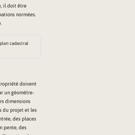
 il doit être
mations normées.
.
plan cadastral
propriété doivent
par un géomètre-
urs dimensions
s du projet et les
ntrée, des places
n pente, des