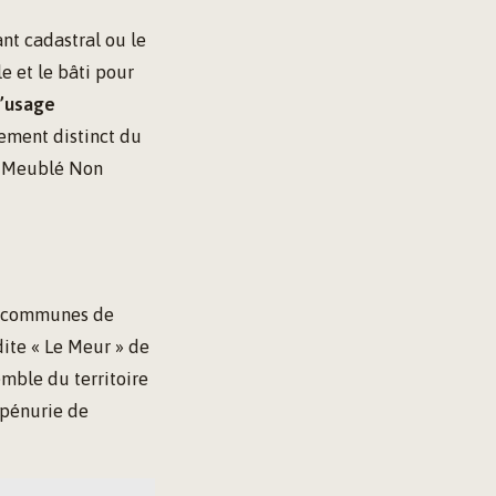
ant cadastral ou le
e et le bâti pour
d’usage
lement distinct du
r Meublé Non
es communes de
dite « Le Meur » de
emble du territoire
a pénurie de