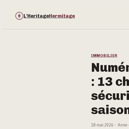
L'Heritage
Hermitage
IMMOBILIER
Numér
: 13 c
sécuri
saiso
18 mai 2026
·
Anne-