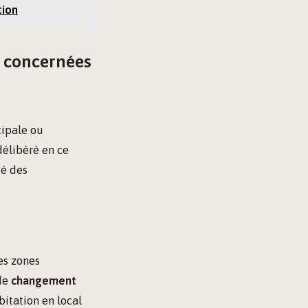
tion
s concernées
cipale ou
délibéré en ce
té des
es zones
 de
changement
bitation en local