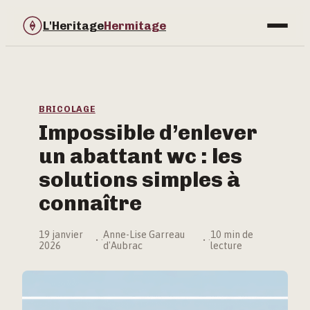
L'Heritage
Hermitage
Bricolage
Immobilier
BRICOLAGE
Impossible d’enlever
Jardinage
un abattant wc : les
Maison & Déco
solutions simples à
connaître
19 janvier
Anne-Lise Garreau
10 min de
·
·
2026
d'Aubrac
lecture