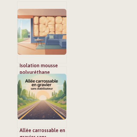
Isolation mousse
polyuréthane
projetée faire soi-
même : mode
d’emploi complet
Allée carrossable en
gravier sans