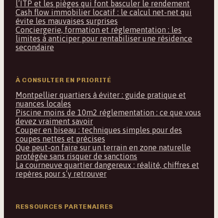
l’ITP et les pièges qui font basculer le rendement
Cash flow immobilier locatif : le calcul net-net qui
évite les mauvaises surprises
Conciergerie, formation et réglementation : les
limites à anticiper pour rentabiliser une résidence
secondaire
À CONSULTER EN PRIORITÉ
Montpellier quartiers à éviter : guide pratique et
nuances locales
Piscine moins de 10m2 réglementation : ce que vous
devez vraiment savoir
Couper en biseau : techniques simples pour des
coupes nettes et précises
Que peut-on faire sur un terrain en zone naturelle
protégée sans risquer de sanctions
La courneuve quartier dangereux : réalité, chiffres et
repères pour s’y retrouver
RESSOURCES PARTENAIRES