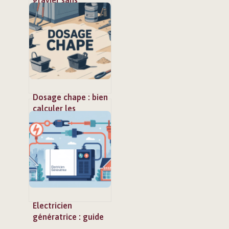
stabilisateur :
comment faire le
bon choix
Dosage chape : bien
calculer les
proportions pour
une chape réussie
Electricien
génératrice : guide
complet pour