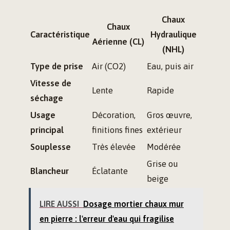
Chaux
Chaux
Caractéristique
Hydraulique
Aérienne (CL)
(NHL)
Type de prise
Air (CO2)
Eau, puis air
Vitesse de
Lente
Rapide
séchage
Usage
Décoration,
Gros œuvre,
principal
finitions fines
extérieur
Souplesse
Très élevée
Modérée
Grise ou
Blancheur
Éclatante
beige
LIRE AUSSI
Dosage mortier chaux mur
en pierre : l'erreur d'eau qui fragilise