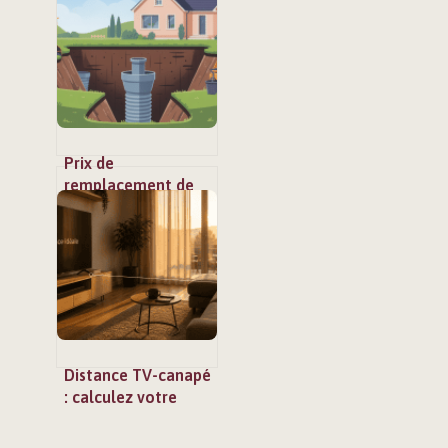
inquiéter ?
Prix de
remplacement de
fosse septique :
budgets, aides et
choix malins
Distance TV-canapé
: calculez votre
recul idéal pour une
immersion 4K sans