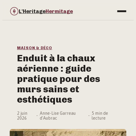
L'Heritage
Hermitage
Bricolage
Immobilier
MAISON & DÉCO
Enduit à la chaux
Jardinage
aérienne : guide
Maison & Déco
pratique pour des
murs sains et
esthétiques
2 juin
Anne-Lise Garreau
5 min de
·
·
2026
d'Aubrac
lecture